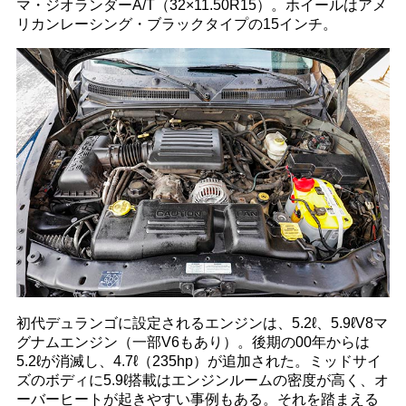
マ・ジオランダーA/T（32×11.50R15）。ホイールはアメ
リカンレーシング・ブラックタイプの15インチ。
初代デュランゴに設定されるエンジンは、5.2ℓ、5.9ℓV8マ
グナムエンジン（一部V6もあり）。後期の00年からは
5.2ℓが消滅し、4.7ℓ（235hp）が追加された。ミッドサイ
ズのボディに5.9ℓ搭載はエンジンルームの密度が高く、オ
ーバーヒートが起きやすい事例もある。それを踏まえる