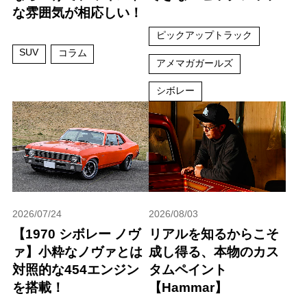
な雰囲気が相応しい！
ピックアップトラック
SUV
コラム
アメマガガールズ
シボレー
2026/07/24
2026/08/03
【1970 シボレー ノヴ
リアルを知るからこそ
ァ】小粋なノヴァとは
成し得る、本物のカス
対照的な454エンジン
タムペイント
を搭載！
【Hammar】