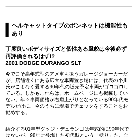
ヘルキャットタイプのボンネットは機能性も
あり
丁度良いボディサイズと個性ある風貌は今後必ず
再評価されるはず!?
2001 DODGE DURANGO SLT
今でこそ高年式型のアメ車も扱うガレージジョーカーだ
が、店舗近くにある広大な車両置き場には、代表の小川
氏がこよなく愛する90年代の販売予定車両がゴロゴロし
ている。しかもこれらは、ホームページにも掲載してい
ない。年々車両価格が右肩上がりとなっている90年代モ
デルだけに、今のうちに現場でチェックをすることをお
勧めする。
紹介する01年型ダッジ・デュランゴは年式的に90年代で
はないが、98年に登場した初代型という「括り」だ。全