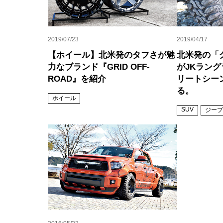
2019/07/23
2019/04/17
【ホイール】北米発のタフさが魅
北米発の「
力なブランド『GRID OFF-
がJKラン
ROAD』を紹介
リートシー
る。
ホイール
SUV
ジープ