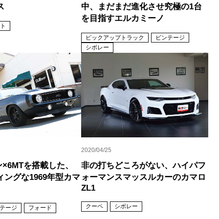
ス
中、まだまだ進化させ究極の1台
を目指すエルカミーノ
ト
ピックアップトラック
ビンテージ
シボレー
2020/04/25
ン×6MTを搭載した、
非の打ちどころがない、ハイパフ
ングな1969年型カマ
ォーマンスマッスルカーのカマロ
ZL1
クーペ
シボレー
テージ
フォード