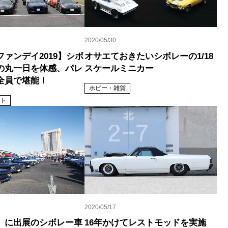
2020/05/30
ァンデイ2019】シボ
オサエておきたいシボレーの1/18
の丸一日を体感、パレ
スケールミニカー
全員で堪能！
ホビー・雑貨
ト
2020/05/17
」に出展のシボレー車
16年かけてレストモッドを実施