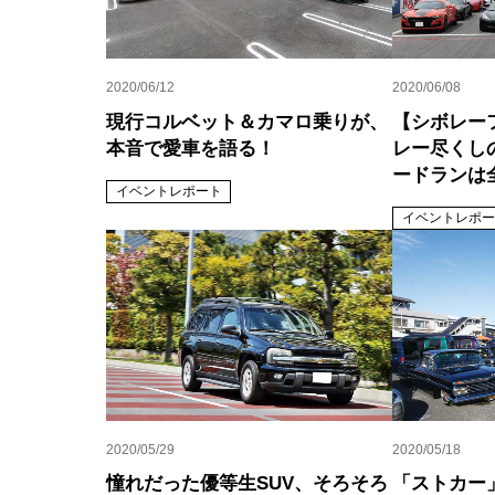
2020/06/12
2020/06/08
現行コルベット＆カマロ乗りが、
【シボレーフ
本音で愛車を語る！
レー尽くし
ードランは
イベントレポート
イベントレポー
2020/05/29
2020/05/18
憧れだった優等生SUV、そろそろ
「ストカー