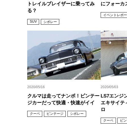
トレイルブレイザーに乗ってみ
にフォーカ
る？
イベントレポー
SUV
シボレー
2020/05/16
2020/05/03
クルマは走ってナンボ！ビンテー
LS7エンジ
ジカーだって快適・快速がイイ
エキサイティ
ロ
クーペ
ビンテージ
シボレー
クーペ
ビン