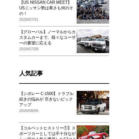
【US NISSAN CAR MEET】
USニッサン勢は寒さも何のそ
の！
2026/07/31
【グローバル】ノーマルからカ
スタムカーまで、様々なユーザ
ーの要望に応える
2026/07/28
人気記事
【シボレー C-1500】トラブル
続きの悩みが 尽きないピック
アップ
2026/08/06
【コルベットヒストリー①】ス
ポーツカーとしては不十分なが