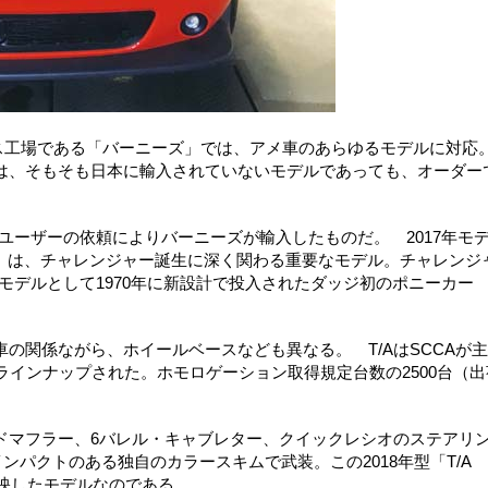
ス工場である「バーニーズ」では、アメ車のあらゆるモデルに対応
は、そもそも日本に輸入されていないモデルであっても、オーダー
も、ユーザーの依頼によりバーニーズが輸入したものだ。 2017年モ
A」は、チャレンジャー誕生に深く関わる重要なモデル。チャレンジ
参戦モデルとして1970年に新設計で投入されたダッジ初のポニーカー
の関係ながら、ホイールベースなども異なる。 T/AはSCCAが
ラインナップされた。ホモロゲーション取得規定台数の2500台（出
ドマフラー、6バレル・キャブレター、クイックレシオのステアリ
ンパクトのある独自のカラースキムで武装。この2018年型「T/A
反映したモデルなのである。