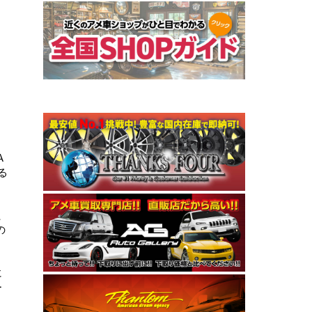
A
る
、
の
に
ー