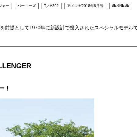
BERNESE
ジャー
バーニーズ
T／A392
アメマガ2018年8月号
を前提として1970年に新設計で投入されたスペシャルモデル
LLENGER
ー！