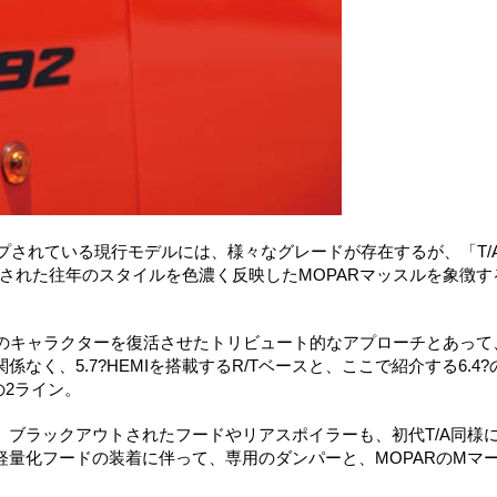
ップされている現行モデルには、様々なグレードが存在するが、「T/
帰）された往年のスタイルを色濃く反映したMOPARマッスルを象徴す
初代のキャラクターを復活させたトリビュート的なアプローチとあって
く、5.7?HEMIを搭載するR/Tベースと、ここで紹介する6.4?
スとの2ライン。
ブラックアウトされたフードやリアスポイラーも、初代T/A同様
量化フードの装着に伴って、専用のダンパーと、MOPARのMマ