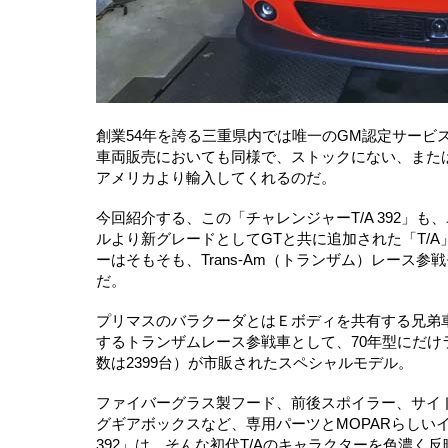
創業54年を誇る三重県内では唯一のGM認定サービ
車両販売においても同様で、ストックにない、また
アメリカより輸入してくれるのだ。
今回紹介する、この「チャレンジャーT/A 392」
ルより新グレードとしてGTと共に追加された「T/
ーはそもそも、Trans‐Am（トランザム）レース
だ。
プリマスのバラクーダとはＥボディを共有する兄弟車
するトランザムレース参戦車として、70年型にだけ
数は2399台）が市販されたスペシャルモデル。
ファイバーグラス製フード、前後スポイラー、サイ
グギアボックスなど、専用パーツとMOPARらしいイ
392」は、そんな初代T/Aのキャラクターを色濃く