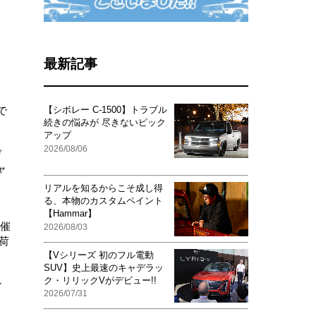
最新記事
。
で
【シボレー C-1500】トラブル
続きの悩みが 尽きないピック
アップ
2026/08/06
デ
ャ
リアルを知るからこそ成し得
る、本物のカスタムペイント
【Hammar】
主催
2026/08/03
荷
【Vシリーズ 初のフル電動
SUV】史上最速のキャデラッ
ク・リリックVがデビュー!!
ン
2026/07/31