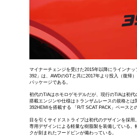
マイナーチェンジを受けた2015年以降にラインナ
392」は、AWDのGTと共に2017年より投入（復
パッケージである。
初代のT/Aはホモロゲモデルだが、現行のT/Aは
搭載エンジンや仕様はトランザムレースの規格とは関係な
392HEMIを搭載する 「R/T SCAT PACK」ベー
目を引くサイドストライプは初代のデザインを採用。
専用デザインによる軽量な樹脂製を装備している。軽
クが刻まれたフードピンが備わっている。