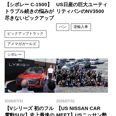
【シボレー C-1500】
US日産の巨大ユーティ
トラブル続きの悩みが
リティバンのNV3500
尽きないピックアップ
バン
逆輸入車
ピックアップトラック
アメマガガールズ
シボレー
2026/07/31
2026/07/31
【Vシリーズ 初のフル
【US NISSAN CAR
電動SUV】史上最速の
MEET】USニッサン勢