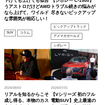
下げても上げても似合
【シボレー C-1500】
うアストロだけどAWD
トラブル続きの悩みが
なら上げて、ワイルド
尽きないピックアップ
な雰囲気が相応しい！
ピックアップトラック
SUV
コラム
アメマガガールズ
シボレー
2026/08/03
2026/07/31
リアルを知るからこそ
【Vシリーズ 初のフル
成し得る、本物のカス
電動SUV】史上最速の