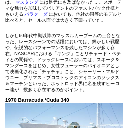
は、
マスタング
には足元にも及ばなかった…。スポーテ
ィな魅力を加味してバリアントのファストバック仕様と
もいえる
バラクーダ
においても、他社の同等のモデルと
比べると、セールス面では大きく下回っていた。
しかし60年代中期以降のマッスルカーブームの土台とな
った、レースシーンでの活躍においては、輝かしい戦歴
や、伝説的なパフォーマンスを残したマシンが多く存
在。NASCARにおける「キング」ことリチャード・ペテ
ィとの関係や、ドラッグレースにおいては、スネーク＆
マングースをはじめ、女性フューラーのパイオニアとし
て映画化された「チャチャ」こと、シャーリー・マルド
ウニー、プリマス・プロストックのアイコンのソックス
＆マーチンといった、ホットロッド界に名を残すヒーロ
ー達が、数多く存在するのがポイント。
1970 Barracuda ‘Cuda 340