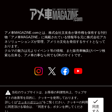
アメ車MAGAZINE.comとは、株式会社文友舎が著作権を保有する刊行
物「アメ車MAGAZINE」に掲載されている
情報等を元に株式会社アカ
ネソリューションズが管理、アメリカ文化を発信するサイトとなって
おります。
クルマの魅力は元よりイベント等の情報、また販売車輛及びパーツ検
索も出来る、アメ車の事なら何でもOKのサイトです。
© アメ車のWEBマガジン アメ車マガジン公式WEBサイト
warning
当社のウェブサイトは、お客様の利便性向上、ウェブサ
| アメマガ All rights reserved.
イトの改善等を目的に、クッキーを使用しております。
check
詳しくは”
クッキーポリシー
”をご覧ください。クッキーの利用
同意
ボディタイプ
メーカー
カスタム&メンテナンス
に同意頂ける場合は、「同意する」ボタンを押してくださ
する
い。