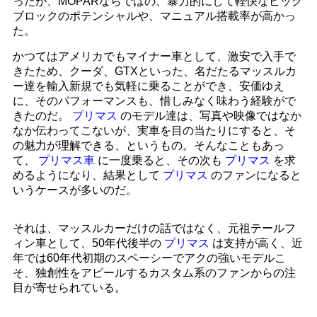
ったが、MOPARならではの、暴力的にして軽快なビッグ
ブロックのポテンシャルや、マニュアル搭載率が高かっ
た。
かつてはアメリカでもマイナー車として、激安で入手で
きたため、クーダ、GTXといった、名だたるマッスルカ
ー達を輸入新規でも気軽に乗ることができ、安価ゆえ
に、そのパフォーマンスも、惜しみなく味わう経験がで
きたのだ。
プリマス
のモデル達は、写真や映像ではなか
なか伝わってこないが、実車を目の当たりにすると、そ
の魅力が理解できる、というもの。そんなこともあっ
て、
プリマス車
に一度乗ると、その次も
プリマス
を求
めるようになり、結果として
プリマス
のファンになると
いうケースが多いのだ。
それは、マッスルカーだけの話ではなく、元祖テールフ
ィン車として、50年代後半の
プリマス
は支持が高く、近
年では60年代初期のスペーシーでアクの強いモデルこ
そ、独創性をアピールするカスタム系のファンからの注
目が寄せられている。