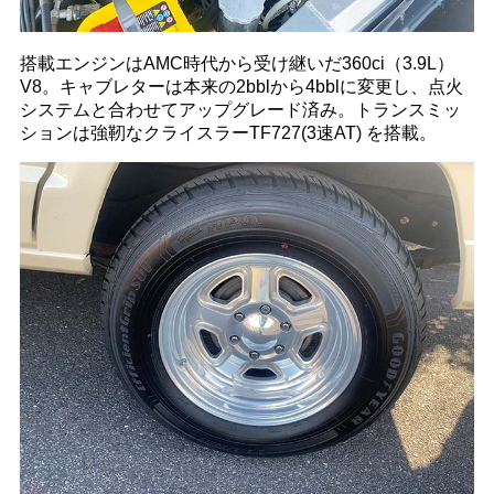
搭載エンジンはAMC時代から受け継いだ360ci（3.9L）
V8。キャブレターは本来の2bblから4bblに変更し、点火
システムと合わせてアップグレード済み。トランスミッ
ションは強靭なクライスラーTF727(3速AT) を搭載。