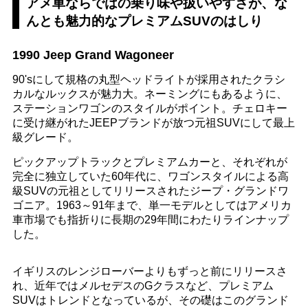
アメ車ならではの乗り味や扱いやすさが、な
んとも魅力的なプレミアムSUVのはしり
1990 Jeep Grand Wagoneer
90'sにして規格の丸型ヘッドライトが採用されたクラシ
カルなルックスが魅力大。ネーミングにもあるように、
ステーションワゴンのスタイルがポイント。チェロキー
に受け継がれたJEEPブランドが放つ元祖SUVにして最上
級グレード。
ピックアップトラックとプレミアムカーと、それぞれが
完全に独立していた60年代に、ワゴンスタイルによる高
級SUVの元祖としてリリースされたジープ・グランドワ
ゴニア。1963～91年まで、単一モデルとしてはアメリカ
車市場でも指折りに長期の29年間にわたりラインナップ
した。
イギリスのレンジローバーよりもずっと前にリリースさ
れ、近年ではメルセデスのGクラスなど、プレミアム
SUVはトレンドとなっているが、その礎はこのグランド