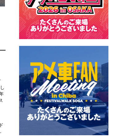
古
介し
年
ス
ド
…