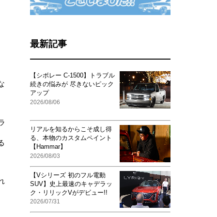
最新記事
【シボレー C-1500】トラブル
な
続きの悩みが 尽きないピック
アップ
2026/08/06
ラ
リアルを知るからこそ成し得
日
る、本物のカスタムペイント
る
【Hammar】
2026/08/03
【Vシリーズ 初のフル電動
れ
SUV】史上最速のキャデラッ
ク・リリックVがデビュー!!
2026/07/31