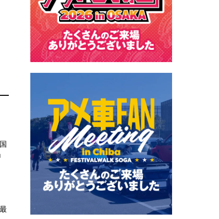
国
」
最