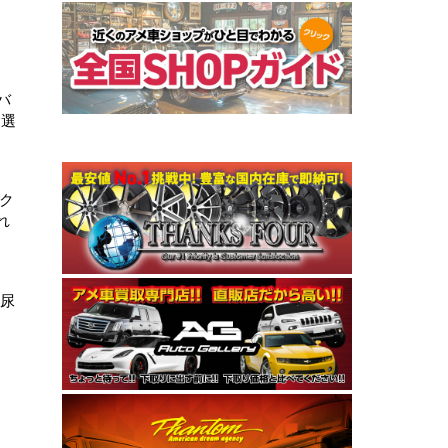
バ
を選
ク
れ
、尿