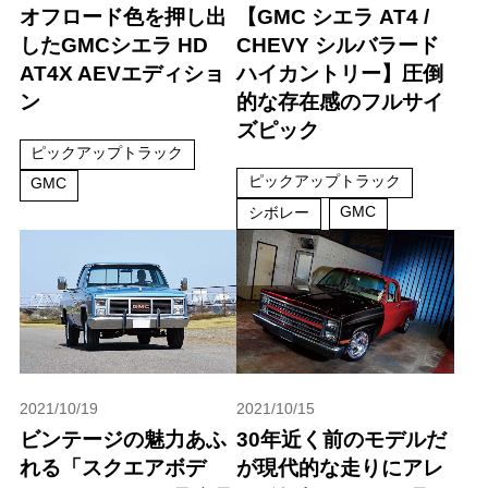
オフロード色を押し出
【GMC シエラ AT4 /
したGMCシエラ HD
CHEVY シルバラード
AT4X AEVエディショ
ハイカントリー】圧倒
ン
的な存在感のフルサイ
ズピック
ピックアップトラック
ピックアップトラック
GMC
GMC
シボレー
2021/10/19
2021/10/15
ビンテージの魅力あふ
30年近く前のモデルだ
れる「スクエアボデ
が現代的な走りにアレ