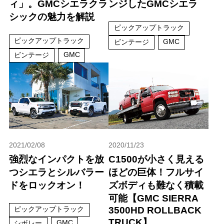
ィ」。GMCシエラクラ
ンジしたGMCシエラ
シックの魅力を解説
ピックアップトラック
ピックアップトラック
GMC
ビンテージ
GMC
ビンテージ
2021/02/08
2020/11/23
強烈なインパクトを放
C1500が小さく見える
つシエラとシルバラー
ほどの巨体！フルサイ
ドをロックオン！
ズボディも難なく積載
可能【GMC SIERRA
ピックアップトラック
3500HD ROLLBACK
TRUCK】
GMC
シボレー