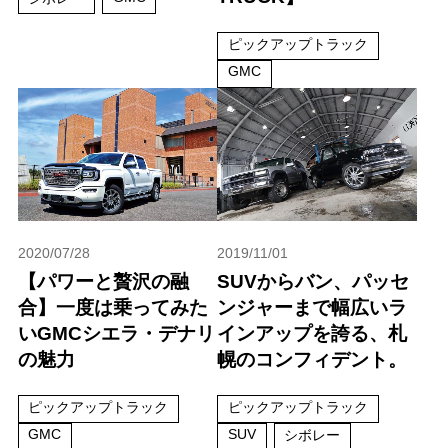
ピックアップトラック
GMC
2020/07/28
2019/11/01
【パワーと贅沢の融
SUVからバン、パッセ
合】一度は乗ってみた
ンジャーまで幅広いラ
いGMCシエラ・デナリ
インアップを誇る、札
の魅力
幌のコンフィデント。
ピックアップトラック
ピックアップトラック
GMC
SUV
シボレー