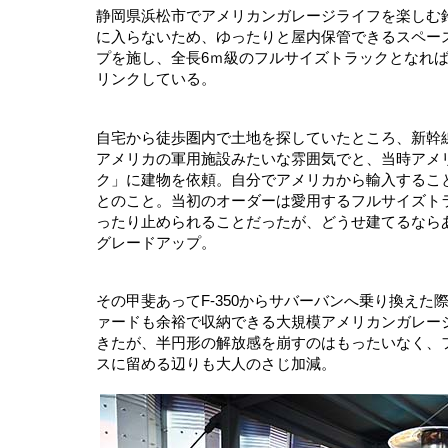
静岡県浜松市でアメリカンガレージライフを楽しむ鈴
に入らないため、ゆったりと屋内保管できるスペース
プを施し、全長6ｍ級のフルサイズトラックとなれば
リンクしている。
自宅から徒歩圏内で土地を探していたところ、新幹
アメリカの軍用施設みたいな雰囲気でと、当時アメ
ク」に建物を依頼。自分でアメリカから輸入するこ
とのこと。当初のオーダーは愛用するフルサイズトラ
ったり止められることだったが、どうせ建てるなら
グレードアップ。
その甲斐あってF‐350からサバーバンへ乗り換え
ァードも余裕で収納できる大規模アメリカンガレー
きたが、半円形の解放感を崩すのはもったいなく、
スに留める辺りも大人のさじ加減。