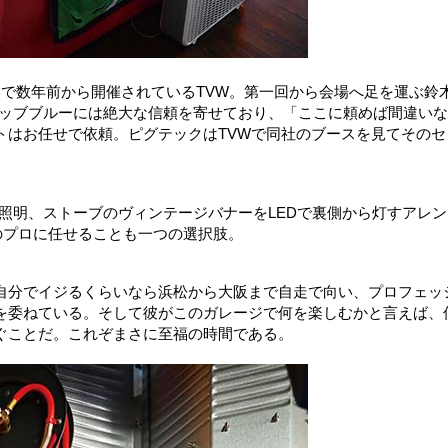
で数年前から開催されているTVW。第一回から会場へ足を運ぶ鈴
タッブブルーには絶大な信頼を寄せており、「ここに頼めば間違いな
トはお任せで依頼。ピグテックはTVWで同社のブースを見てそのセ
の照明、ストーブのヴィンテージバナーをLEDで裏側から灯すアレン
のプロに任せることも一つの選択肢。
自分でイジるくらいなら浜松から大阪まで自走で向い、プロフェッ
を委ねている。そして彼がこのガレージで何を楽しむかと言えば、
ぐことだ。これぞまさに至福の時間である。