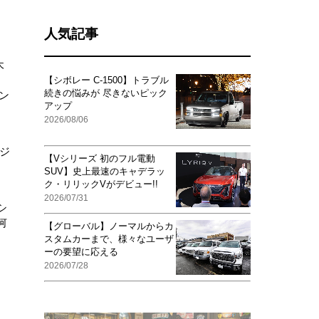
人気記事
木
【シボレー C-1500】トラブル
続きの悩みが 尽きないピック
ン
アップ
2026/08/06
ジ
【Vシリーズ 初のフル電動
SUV】史上最速のキャデラッ
ク・リリックVがデビュー!!
2026/07/31
シ
何
【グローバル】ノーマルからカ
スタムカーまで、様々なユーザ
ーの要望に応える
2026/07/28