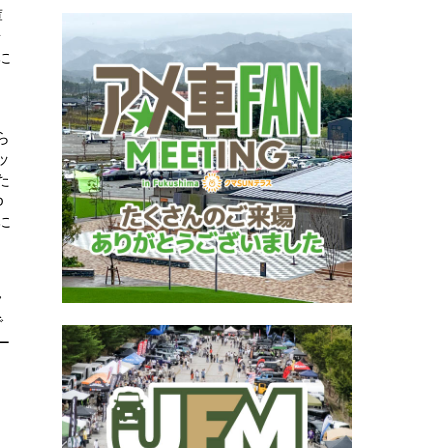
庫
ッ
に
ら
ッ
た
ゆ
に
フ
で
ー