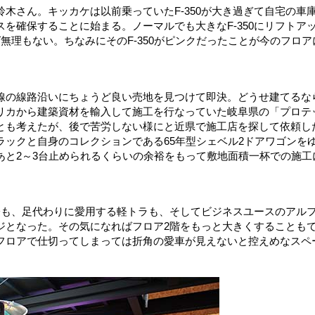
木さん。キッカケは以前乗っていたF‐350が大き過ぎて自宅の車
を確保することに始まる。ノーマルでも大きなF‐350にリフトア
無理もない。ちなみにそのF‐350がピンクだったことが今のフロア
線の線路沿いにちょうど良い売地を見つけて即決。どうせ建てるな
リカから建築資材を輸入して施工を行なっていた岐阜県の「プロテ
とも考えたが、後で苦労しない様にと近県で施工店を探して依頼し
ックと自身のコレクションである65年型シェベル2ドアワゴンを
あと2～3台止められるくらいの余裕をもって敷地面積一杯での施工
た際も、足代わりに愛用する軽トラも、そしてビジネスユースのアル
ジとなった。その気になればフロア2階をもっと大きくすることも
フロアで仕切ってしまっては折角の愛車が見えないと控えめなスペ