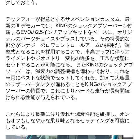
クしておこう。
テックフォーが得意とするサスペンションカスタム。最
新のJLデモカーでは、KINGのショックアブソーバーも付
属するEVOの2.5インチアップキットをベースに、オリジ
ナルのパーツチョイスをプラスしている。その特長的な
部分がシナジーのロワコントロールアームの採用だ。調
整式となるこれを採用することで、車高アップに伴うア
ライメントやジオメトリー変化の過多を、正常な状態に
セットすることが可能になる。 またKINGのショックアブ
ソーバーは、減衰力の調整機構も備わっており、これを
車両にベストな状態でセットしてくれる。加えて大容量
のリザーバータンクが備わることもKINGのショックアブ
ソーバーの特長で、これによりハードな走行が長時間続
けられる性能が与えられている。
これらにより長期に渡り優れた減衰性能を維持し、オン
もオフもしなやかな乗り味となるセッティングを可能に
している。