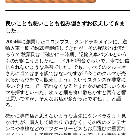
良いことも悪いことも包み隠さずお伝えしてきま
した。
2004年に創業したコロンブス。タンドラをメインに、逆
輸入車一筋で約20年継続してきたが、その秘訣とは何だ
ろう？ 秋葉氏は「確かに一時期、逆輸入車バブルという
ものが起こりましたね。1ドル80円台ぐらいで、今では信
じられないような為替でした。でも、すべてのクルマ屋
さんに当てはまる訳ではないですが『今このクルマが売
れるからウチでも販売しよう』というスタンスが非常に
多いですね。で、売れなくなるとまた次のめぼしいクル
マを探すといった、次々と畑を食い散らかすと言うと響
は悪いですが、そんなお店が多かったですね」。と語
る。
確かに専門店と思えないような店先にタンドラをよく見
かけたが、購入して終わりではなく、その後のメンテナ
ンスや車検などのアフターサービスもお店選びの重要な
ポイント。まして国内で正規販売されていない逆輸入車