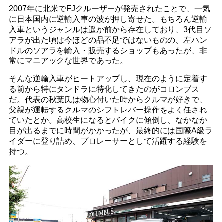
2007年に北米でFJクルーザーが発売されたことで、一気
に日本国内に逆輸入車の波が押し寄せた。もちろん逆輸
入車というジャンルは遥か前から存在しており、3代目ソ
アラが出た頃は今ほどの品不足ではないものの、左ハン
ドルのソアラを輸入・販売するショップもあったが、非
常にマニアックな世界であった。
そんな逆輸入車がヒートアップし、現在のように定着す
る前から特にタンドラに特化してきたのがコロンブス
だ。代表の秋葉氏は物心付いた時からクルマが好きで、
父親が運転するクルマのシフトレバー操作をよく任され
ていたとか。高校生になるとバイクに傾倒し、なかなか
目が出るまでに時間がかかったが、最終的には国際A級ラ
イダーに登り詰め、プロレーサーとして活躍する経験を
持つ。