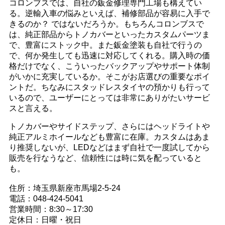
コロンブスでは、自社の鈑金修理専門工場も構えてい
る。逆輸入車の悩みといえば、補修部品が容易に入手で
きるのか？ ではないだろうか。もちろんコロンブスで
は、純正部品からトノカバーといったカスタムパーツま
で、豊富にストック中。また鈑金塗装も自社で行うの
で、何か発生しても迅速に対応してくれる。購入時の価
格だけでなく、こういったバックアップやサポート体制
がいかに充実しているか。そこがお店選びの重要なポイ
ントだ。ちなみにスタッドレスタイヤの預かりも行って
いるので、ユーザーにとっては非常にありがたいサービ
スと言える。
トノカバーやサイドステップ、さらにはヘッドライトや
純正アルミホイールなども豊富に在庫。カスタムはあま
り推奨しないが、LEDなどはまず自社で一度試してから
販売を行なうなど、信頼性には時に気を配っていると
も。
住所：埼玉県新座市馬場2-5-24
電話：048-424-5041
営業時間：8:30～17:30
定休日：日曜・祝日