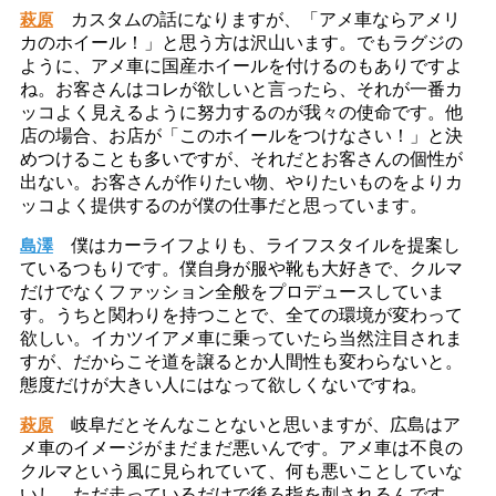
萩原
カスタムの話になりますが、「アメ車ならアメリ
カのホイール！」と思う方は沢山います。でもラグジの
ように、アメ車に国産ホイールを付けるのもありですよ
ね。お客さんはコレが欲しいと言ったら、それが一番カ
ッコよく見えるように努力するのが我々の使命です。他
店の場合、お店が「このホイールをつけなさい！」と決
めつけることも多いですが、それだとお客さんの個性が
出ない。お客さんが作りたい物、やりたいものをよりカ
ッコよく提供するのが僕の仕事だと思っています。
島澤
僕はカーライフよりも、ライフスタイルを提案し
ているつもりです。僕自身が服や靴も大好きで、クルマ
だけでなくファッション全般をプロデュースしていま
す。うちと関わりを持つことで、全ての環境が変わって
欲しい。イカツイアメ車に乗っていたら当然注目されま
すが、だからこそ道を譲るとか人間性も変わらないと。
態度だけが大きい人にはなって欲しくないですね。
萩原
岐阜だとそんなことないと思いますが、広島はア
メ車のイメージがまだまだ悪いんです。アメ車は不良の
クルマという風に見られていて、何も悪いことしていな
いし、ただ走っているだけで後ろ指を刺されるんです。