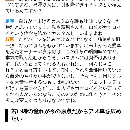
いですよね。島澤さんは、引き際のタイミングとか考え
ているんですか？
島澤
自分が手掛けるカスタムを誰も評価しなくなった
時だと思っています。私も萩原さんも、自分がカッコイ
イという信念を込めてカスタムしていますよね？
萩原
ただパーツを組み付けるだけでなく、独創的で唯
一無二なカスタムを心がけています。出来上がった愛車
を見たオーナーの喜ぶ顔は、この仕事の醍醐味ですね。
本気で取り組むからこそ、カスタムには賛否はありま
す。良いと言ってくれる人もいれば、「何んじゃこ
れ？」と言う方もいます。でも、それを全部聞いていた
ら自分のやりたい事ができないし、そもそも、同じクル
マを大量生産するつもりは毛頭ない。「ジェットシティ
だけ」を貫くべきだし、１人でもカッコイイとい言って
くれる人がいるのなら、その人のために作ろうと。その
考えは変えるつもりはないですね。
若い時の憧れが今の原点だからアメ車を広め
たい