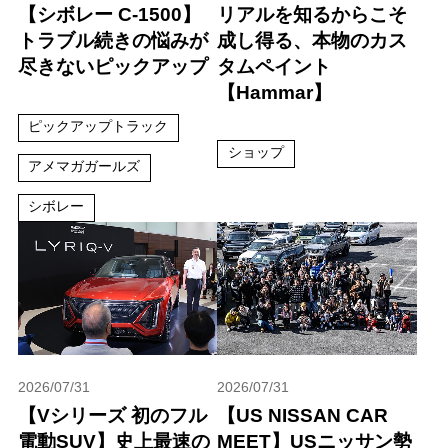
【シボレー C-1500】
リアルを知るからこそ
トラブル続きの悩みが
成し得る、本物のカス
尽きないピックアップ
タムペイント
【Hammar】
ピックアップトラック
ショップ
アメマガガールズ
シボレー
2026/07/31
2026/07/31
【Vシリーズ 初のフル
【US NISSAN CAR
電動SUV】史上最速の
MEET】USニッサン勢