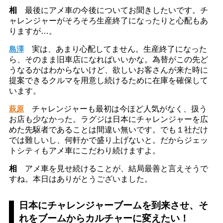
相
最後にアメ車の今後についてお聞きしたいです。チ
ャレンジャーがそろそろ生産終了になったりと心配もあ
りますが…。
島澤
実は、あまり心配してません。生産終了になった
ら、そのまま旧車店になればいいかな。為替がこの先ど
うなるかはわからないけど、欲しいお客さんが来た時に
提案できるクルマを用意し続けるために在庫を確保して
います。
萩原
チャレンジャーも最初は今ほど人気がなく、扱う
お店も少なかった。ラグジは日本にチャレンジャーを広
めた先駆者であることは間違い無いです。でも１社だけ
では難しいし、何軒かで盛り上げないと。だからジェッ
トシティもアメ車にこだわり続けますよ。
相
アメ車を見せ続けることが、結局最善と言えそうで
すね。本日はありがとうございました。
日本にチャレンジャーブームを到来させ、そ
れをブームからカルチャーに変えたい！