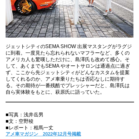
ジェットシティのSEMA SHOW 出展マスタングがラグジ
に到着。一度見たら忘れられないマフラーなど、多くの
アメリカ人も驚嘆しただけに、島澤氏も改めて感心。そ
して、あくまでもSEMA やオートサロンは通過点に過ぎ
ず、ここから先ジェットシティがどんなカスタムを提案
してくれるのか、アメ車乗りたちは否応なしに期待す
る。その期待が一番残酷でプレッシャーだと、島澤氏は
自ら実体験をもとに、萩原氏に語っていた。
■写真：浅井岳男
■文：空野稜
■レポート：相馬一丈
アメ車マガジン 2022年12月号掲載