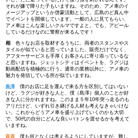
それが嫌で降りた子もいますね。そのため、アメ車のイ
メージアップというか啓蒙活動として、広島のど真ん中
でイベントを開催しています。一般の人に見てもらい、
アメ車はこんな楽しいクルマですよと。でも、アピール
しているだけなのに警察が来るんです！
相
色々なお店を取材するうちに、両者のスタンスやス
タイルが似ていると思っていました。販売だけでなく、
アフターサービスも手厚くお客さんに寄り添っているな
と思いますね。ジェットシティはイベントを、ラグジは
動画配信を積極的に行う。通常の業務以外に、アメ車の
魅力を発信している所が似ていますね。
島澤
僕のお店に足を運んで来る方を区別してはいない
けど、ラグジが好きな人と、僕（島澤）個人のことが好
きな人に分かれますね。このまま５年10年突っ走るのも
アリだけど、いずれ引き継げる人材も考えなきゃいけな
い。これからどうアメ車を盛り上げていくのかも大切
で、50代の自分にどんな良いバトンを渡せるかを考えて
いますね。
萩原
僕も何となくは考えるようにしていますが、難し