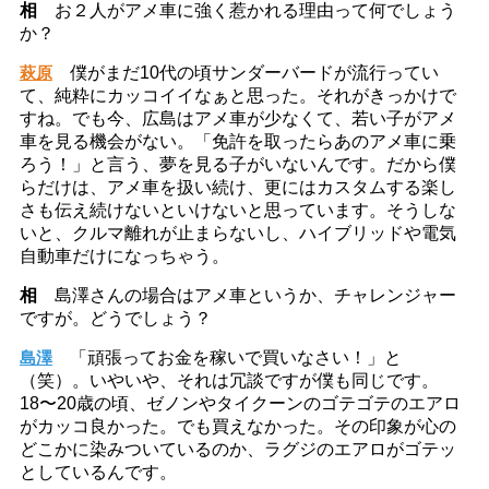
相
お２人がアメ車に強く惹かれる理由って何でしょう
か？
萩原
僕がまだ10代の頃サンダーバードが流行ってい
て、純粋にカッコイイなぁと思った。それがきっかけで
すね。でも今、広島はアメ車が少なくて、若い子がアメ
車を見る機会がない。「免許を取ったらあのアメ車に乗
ろう！」と言う、夢を見る子がいないんです。だから僕
らだけは、アメ車を扱い続け、更にはカスタムする楽し
さも伝え続けないといけないと思っています。そうしな
いと、クルマ離れが止まらないし、ハイブリッドや電気
自動車だけになっちゃう。
相
島澤さんの場合はアメ車というか、チャレンジャー
ですが。どうでしょう？
島澤
「頑張ってお金を稼いで買いなさい！」と
（笑）。いやいや、それは冗談ですが僕も同じです。
18〜20歳の頃、ゼノンやタイクーンのゴテゴテのエアロ
がカッコ良かった。でも買えなかった。その印象が心の
どこかに染みついているのか、ラグジのエアロがゴテッ
としているんです。