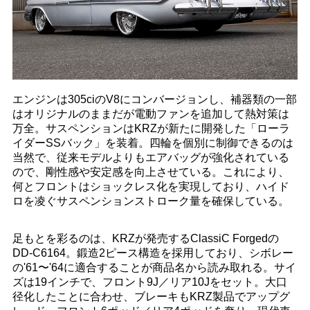
エンジンは305ciのV8にコンバージョンし、補器類の一部
はオリジナルのままだが電動ファンを追加して熱対策は
万全。サスペンションはKRZが新たに開発した「ローラ
イダーSSバック」を装着。四輪を個別に制御できるのは
当然で、従来モデルよりもエアバッグが強化されている
ので、剛性感や安定感を向上させている。これにより、
何とフロントはショックレス化を実現しており、ハイド
ロを凌ぐサスペンションストローク量を確保している。
足もとを彩るのは、KRZが発売するClassiC Forgedの
DD-C6164。鍛造2ピース構造を採用しており、シボレー
の'61〜'64に適合することが商品名から読み取れる。サイ
ズは19インチで、フロント9J／リア10Jをセット。大口
径化したことに合わせ、ブレーキもKRZ製品でアップグ