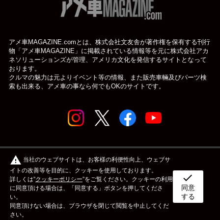
アメ車MAGAZINE.comとは、株式会社文友舎が著作権を保有する刊行
物「アメ車MAGAZINE」に掲載されている
情報等を元に株式会社アカ
ネソリューションズが管理、アメリカ文化を発信するサイトとなって
おります。
クルマの魅力は元よりイベント等の情報、また販売車輛及びパーツ検
索も出来る、アメ車の事なら何でもOKのサイトです。
© アメ車のWEBマガジン アメ車マガジン公式WEBサイト
warning
当社のウェブサイトは、お客様の利便性向上、ウェブサ
| アメマガ All rights reserved.
イトの改善等を目的に、クッキーを使用しております。
check
詳しくは”
クッキーポリシー
”をご覧ください。クッキーの利用
同意
ボディタイプ
メーカー
カスタム&メンテナンス
に同意頂ける場合は、「同意する」ボタンを押してくださ
する
い。
同意頂けない場合は、ブラウザを閉じて閲覧を中止してくだ
イベント
ライフスタイル
OTHER
さい。