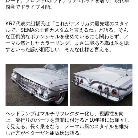
レード。フロント6ポッド／リア4ポッドを奢り、現代車
感覚でドライブ可能。
KRZ代表の組坂氏は「これがアメリカの最先端のスタイ
ルで、SEMAの王道カスタムと言えるね」と語る。そん
な圧倒的なポテンシャルを秘めているにも関わらず、ノ
ーマル然としたカラーリング。まさに能ある鷹は爪を隠
すといった諺が相応しい、そんな仕様と言える。
ヘッドランプはマルチリフレクター化し、視認性を向
上。流行りのパーツを無闇に付けると10年後には痛々し
く見える。長く乗るなら、ノーマル風のスタイルを維持
した方がベターだと組坂氏は語る。