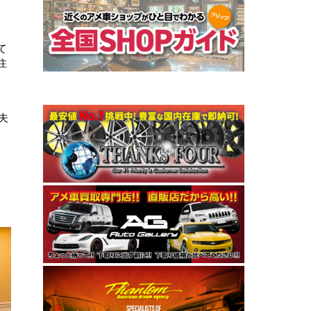
、
て
住
夫