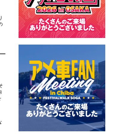
り
の
そ
内
を
な