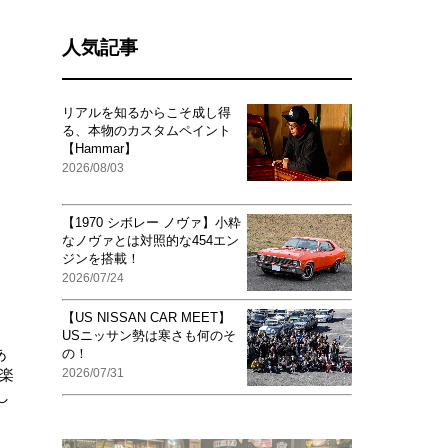
人気記事
リアルを知るからこそ成し得
る、本物のカスタムペイント
【Hammar】
2026/08/03
【1970 シボレー ノヴァ】小粋
なノヴァとは対照的な454エン
ジンを搭載！
2026/07/24
【US NISSAN CAR MEET】
USニッサン勢は寒さも何のそ
あ
の！
楽
2026/07/31
し