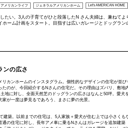
Let's AMERICAN HOME
アメリカンライフ
ジェネラルアメリカンホーム
したい。3人の子育てがひと段落したN さん夫婦は、兼ねてよ
イホーム計画をスタート。目指すは広いガレージとドッグラン
ランの広さ
メリカンホームのインスタグラム。個性的なデザインの住宅が並び
ったのが、今回紹介するNさんの住宅だ。その理由はズバリ、敷地
う土地に対し、全面天然芝のドッグランの広さはなんと50坪。愛犬
犬家が一度は夢見るであろう、まさに夢の光景。
建て建築。以前までの住宅は、5人家族＋愛犬が住む上では小さくも
普通の住宅に対し、長年アメ車に乗るNさんはガレージを追加建築