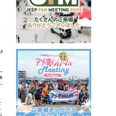
た
き
ー
海
じ
て
ー
な