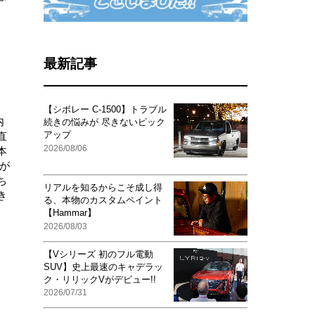
さ
最新記事
【シボレー C-1500】トラブル
内
続きの悩みが 尽きないピック
アップ
直
2026/08/06
本
が
ち
リアルを知るからこそ成し得
き
る、本物のカスタムペイント
【Hammar】
2026/08/03
【Vシリーズ 初のフル電動
SUV】史上最速のキャデラッ
ク・リリックVがデビュー!!
2026/07/31