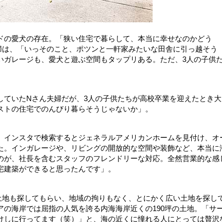
ドの愛犬の存在。「狭い住宅で暮らして、本当に幸せなのかどう
婦は、「いっそのこと、ポツンと一軒家みたいな田舎に引っ越そう
いガレージも、愛犬と遊ぶ空間もタップリある。ただ、3人の子供
していたNさん夫婦だが、3人の子供たちが高校卒業を迎えたとき大
ストの住宅でのんびり暮らそうじゃないか」。
。インスタで検索するとジェネラルアメリカンホームを見付け、オ
た。インガレージや、リビングの開放的な空間や装飾など、本当に
のが、社長を含むスタッフのフレンドリーな対応。全然営業的な感
宅建築ができると思ったんです」。
土地も探してもらい、地域の拘りもなく、とにかく広い土地を探し
の海岸では屈指の人気を誇る内海海岸近くの190坪の土地。「サ
けしに行ってます（笑）」と、海の近くに憧れる人にとっては贅沢