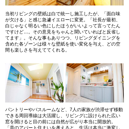
当初リビングの壁紙は白で統一し施工したが、「面白味
が欠ける」と感じ急遽イエローに変更。「社長が最初、
白じゃなく明るい色にしたほうがいいよって言ってたん
ですけど…。その意見をちゃんと聞いていればと反省し
てます」。そんな事もありつつ、リビングダイニングを
含めた各ゾーンは様々な壁紙を使い変化を与え、どの空
間も楽しさを与えててくれる。
パントリーやバスルームなど、7人の家族が渋滞せず移動
できる周回導線は大活躍し、リビングに設けられた広い
窓を開けると目の前には自然が広がり本当に開放的。
「昔のアパート住まいを考えると、生活は本当に激変し