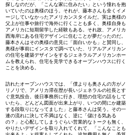
探しなのだが、「こんな家に住みたい」という憧れを抱
いていたのは奥様のほう。それが、藤本さんも全くイメ
ージしていなかったアメリカンスタイルだ。実は奥様の
父上が仕事や旅行で海外に行くことも多く、奥様自身も
アメリカに短期留学した経験もある。それ故、アメリカ
西海岸にある住宅デザインに住むことが夢だったのだ。
藤本さんはその奥様の意見に「面白いかも」と賛同し、
奥様が事前にインスタで調べていた、リアルアメリカン
の住宅を建築デザインをするジェネラルアメリカンホー
ムを教えられ、住宅を見学できるオープンハウスに行く
ことを決める。
訪れたオープンハウスでは、「僕よりも奥さんの方がノ
リノリで、アメリカ滞在歴が長いジェネラルの社長とす
ぐ意気投合。後日事務所に行き、理想の住宅の話をして
いたら、どんどん図面が出来上がり、いつの間にか建築
する段取りになってました」と藤本さんは笑う。その一
連の流れに決して不満はなく、逆に「儲ける気ある
の？」と心配してしまうぐらい営業的なトークも無く、
やりたいデザインを取り入れてくれて、「こんなことも
出来るよ」と提案もしてくれた。追加費用も無く、予算