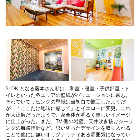
5LDK となる藤本さん邸は、和室・寝室・子供部屋・ト
イレといった各エリアの壁紙がバリエーションに富む。
それでいてリビングの壁紙は当初白で施工したようだ
が、「ここだけ地味に感じて」とイエローに変更。これ
が大正解だったようで、家全体が明るく楽しいイメージ
に仕上がった。また、TV 側の岩壁、天井吹き抜けシーリ
ングの航路指針など、思い切ったデザインを取り入れる
ことで他には無いオリジナリティある雰囲気になってい