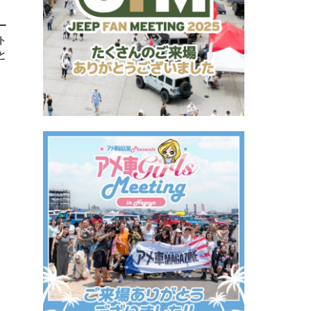
ー
ト
と