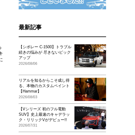
最新記事
あ
【シボレー C-1500】トラブル
続きの悩みが 尽きないピック
キ
アップ
に
2026/08/06
リアルを知るからこそ成し得
る、本物のカスタムペイント
【Hammar】
2026/08/03
【Vシリーズ 初のフル電動
SUV】史上最速のキャデラッ
ク・リリックVがデビュー!!
2026/07/31