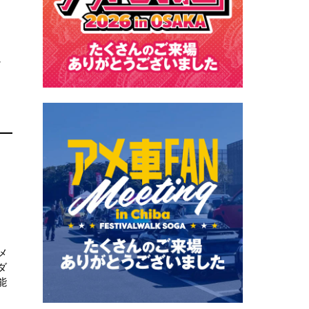
シ
メ
ダ
能