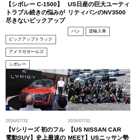
【シボレー C-1500】
US日産の巨大ユーティ
トラブル続きの悩みが
リティバンのNV3500
尽きないピックアップ
バン
逆輸入車
ピックアップトラック
アメマガガールズ
シボレー
2026/07/31
2026/07/31
【Vシリーズ 初のフル
【US NISSAN CAR
電動SUV】史上最速の
MEET】USニッサン勢