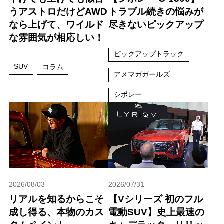
うアストロだけどAWD
トラブル続きの悩みが
なら上げて、ワイルド
尽きないピックアップ
な雰囲気が相応しい！
ピックアップトラック
SUV
コラム
アメマガガールズ
シボレー
2026/08/03
2026/07/31
リアルを知るからこそ
【Vシリーズ 初のフル
成し得る、本物のカス
電動SUV】史上最速の