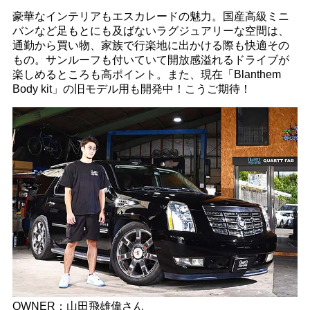
豪華なインテリアもエスカレードの魅力。国産高級ミニ
バンなど足もとにも及ばないラグジュアリーな空間は、
通勤から買い物、家族で行楽地に出かける際も快適その
もの。サンルーフも付いていて開放感溢れるドライブが
楽しめるところも高ポイント。また、現在「Blanthem
Body kit」の旧モデル用も開発中！こうご期待！
OWNER：山田飛雄偉さん