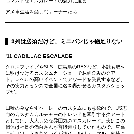
もマストなエスカレードの魅力に迫る！
アメ車生活を楽しむオーナーたち
3列は必須だけど、ミニバンじゃ物足りない
'11 CADILLAC ESCALADE
クロスファイブやSLS、広島県のREXなど、本誌も取材
に駆けつけるカスタムカーショーでお馴染みのクアー
ト。レベルの高いイベントでアワードを受賞するなど、
その実力とセンスで全国に名を轟かせるカスタムショッ
プだ。
四輪のみならずハーレーのカスタムにも意欲的で、US志
向のカスタムカルチャーのトレンドを牽引するクアート
としては、大人しめな雰囲気のエスカレード。実はこの
個体は社長の酒向さんが普段乗りしていたもので、車高
こそロワードされているがホイールはノーマル、内装に