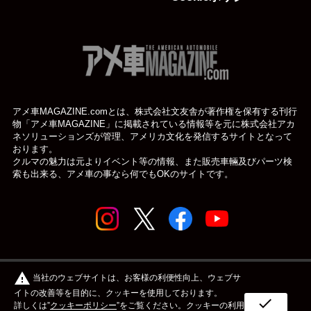
アメ車MAGAZINE.comとは、株式会社文友舎が著作権を保有する刊行
物「アメ車MAGAZINE」に掲載されている
情報等を元に株式会社アカ
ネソリューションズが管理、アメリカ文化を発信するサイトとなって
おります。
クルマの魅力は元よりイベント等の情報、また販売車輛及びパーツ検
索も出来る、アメ車の事なら何でもOKのサイトです。
© アメ車のWEBマガジン アメ車マガジン公式WEBサイト
warning
当社のウェブサイトは、お客様の利便性向上、ウェブサ
| アメマガ All rights reserved.
イトの改善等を目的に、クッキーを使用しております。
check
詳しくは”
クッキーポリシー
”をご覧ください。クッキーの利用