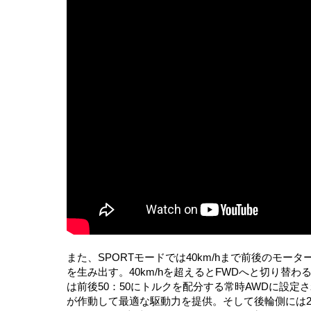
また、SPORTモードでは40km/hまで前後のモー
を生み出す。40km/hを超えるとFWDへと切り替わる
は前後50：50にトルクを配分する常時AWDに設定
が作動して最適な駆動力を提供。そして後輪側には