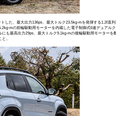
トした、最大出力136ps、最大トルク23.5kg-mを発揮する1.2ℓ直列
5.2kg-mの前輪駆動用モーターを内蔵した電子制御式6速デュアル
も最高出力29ps、最大トルク9.1kg-mの後輪駆動用モーターを
こと。