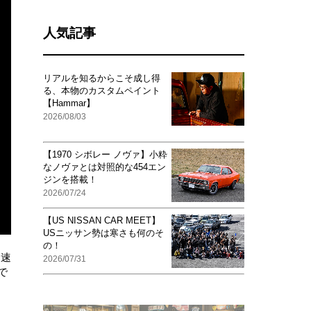
人気記事
リアルを知るからこそ成し得
る、本物のカスタムペイント
【Hammar】
2026/08/03
【1970 シボレー ノヴァ】小粋
なノヴァとは対照的な454エン
ジンを搭載！
2026/07/24
【US NISSAN CAR MEET】
USニッサン勢は寒さも何のそ
の！
加速
2026/07/31
で
）