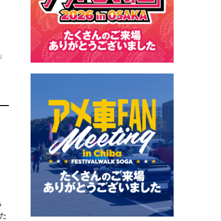
、
」
ラ
た