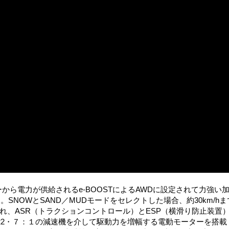
ターから電力が供給されるe-BOOSTによるAWDに設定されて力強い
。SNOWとSAND／MUDモードをセレクトした場合、約30km/hま
され、ASR（トラクションコントロール）とESP（横滑り防止装置
22・７：１の減速機を介して駆動力を増幅する電動モーターを搭載