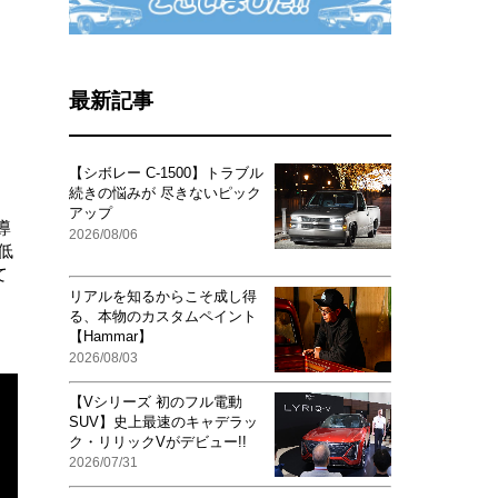
最新記事
【シボレー C-1500】トラブル
続きの悩みが 尽きないピック
アップ
導
2026/08/06
低
て
と
リアルを知るからこそ成し得
る、本物のカスタムペイント
【Hammar】
2026/08/03
【Vシリーズ 初のフル電動
SUV】史上最速のキャデラッ
ク・リリックVがデビュー!!
2026/07/31