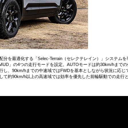
を最適化する「Selec-Terrain（セレクテレイン）」システムを
／MUD」の4つの走行モードを設定。AUTOモードは約30km/hまでの
し、90km/hまでの中速域ではFWDを基本としながら状況に応じ
して約90km/h以上の高速域では効率を優先した前輪駆動での走行