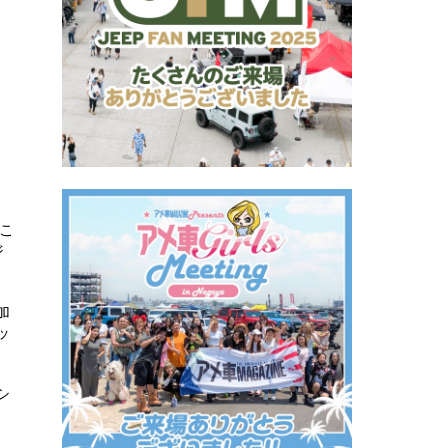
、こ
ジ
加
ッ
シ