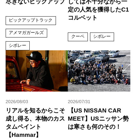
尽きないピックアップ
しては不十分ながら一
定の人気を獲得したC1
コルベット
ピックアップトラック
アメマガガールズ
クーペ
シボレー
シボレー
2026/08/03
2026/07/31
リアルを知るからこそ
【US NISSAN CAR
成し得る、本物のカス
MEET】USニッサン勢
タムペイント
は寒さも何のその！
【Hammar】