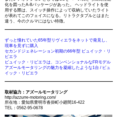
化を図ったA-8パッケージがあった。 ヘッドライトを使
用する際は、スイッチ操作によって収納していたライト
が表れてこのフェイスになる。リトラクタブルとはまた
違う、今のクルマにはない特徴。
ずっと憧れていた65年型リヴィエラをネットで発見し、
現車を見ずに購入
セカンドジェネレーション初期の66年型 ビュイック・リ
ビエラ
ビュイック・リビエラは、コンベンショナルなFRモデル
アズールモータリングの魅力を凝縮したような1台 / ビュ
イック・リビエラ
取材協力：アズールモータリング
http://azzurre-motoring.com/
所在地：愛知県豊明市沓掛町小廻間16-422
TEL：0562-95-0678