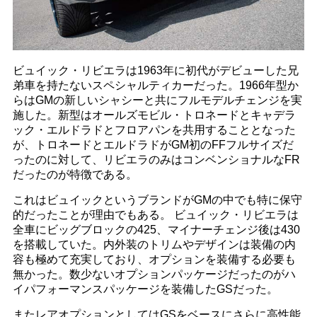
ビュイック・リビエラは1963年に初代がデビューした兄
弟車を持たないスペシャルティカーだった。1966年型か
らはGMの新しいシャシーと共にフルモデルチェンジを実
施した。新型はオールズモビル・トロネードとキャデラ
ック・エルドラドとフロアパンを共用することとなった
が、トロネードとエルドラドがGM初のFFフルサイズだ
ったのに対して、リビエラのみはコンベンショナルなFR
だったのが特徴である。
これはビュイックというブランドがGMの中でも特に保守
的だったことが理由でもある。 ビュイック・リビエラは
全車にビッグブロックの425、マイナーチェンジ後は430
を搭載していた。内外装のトリムやデザインは装備の内
容も極めて充実しており、オプションを装備する必要も
無かった。数少ないオプションパッケージだったのがハ
イパフォーマンスパッケージを装備したGSだった。
またレアオプションとしてはGSをベースにさらに高性能