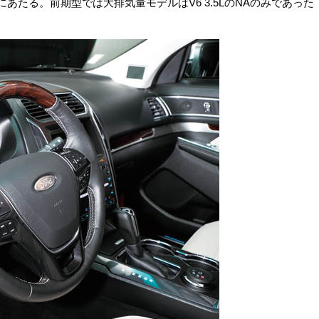
あたる。前期型では大排気量モデルはV6 3.5LのNAのみであった