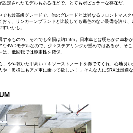
が設定されたモデルもあるほどで、とてもポピュラーな存在だ。
中でも最高級グレードで、他のグレードとは異なるフロントマスク
ており、リンカーンブランドと比較しても遜色のない装備を誇り、
やすいかも。
属するものの、それでも全幅は約1.9ｍ。日本車とは明らかに車格
アな4WDモデルなので、少々ステアリングが重めではあるが、そこ
ジンは、低回転では静粛性を確保。
から、やや乾いた甲高いエキゾーストノートを奏でてくれ、心地良い
人や「奥様にもアメ車に乗って欲しい！ 」そんな人にSRXは最適
IUM