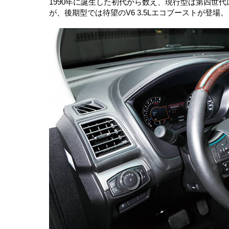
1990年に誕生した初代から数え、現行型は第四世代に
が、後期型では待望のV6 3.5Lエコブーストが登場。