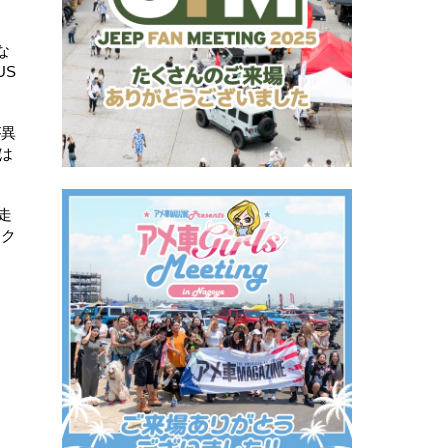
な
US
が異
は
走
なク