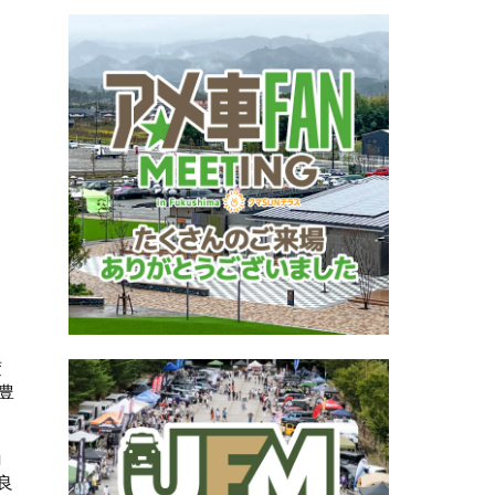
変
豊
ロ
良