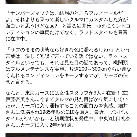
「ナンバーズマッチは、結局のところフルノーマルだ
よ。それよりも乗って楽しいクルマにカスタムした方が
面白いと思うけどなぁ?」と語る細井氏。ゆえにミントコ
ンディションの車両だけでなく、ラットスタイルも豊富
に在庫中。
「サフのままの状態なら好きな色に濡れるしね♪」という
言葉は、決して冗談で言っている訳ではない。ラットス
タイルといっても、それは見た目の話であって、機関類
はフルメンテナンスを実施。片道200～300kmぐらい難な
く走れるコンディションをキープするのが、カーズの信
念と言える。
なんと、東海カーズには女性スタッフが3人も在籍！ 左):
伊藤杏美さん…今までクルマの見た目ばかり気にしてい
たが、カーズに入り運転することの面白みを実感。細井
さんに洗脳され1985年型のC10を購入。最近、ゾンビス
タイルがいいかも…と初期症状を発症中。中央):山口礼奈
さん…カーズに入り2年が経過。