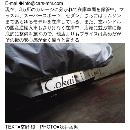
E-mail◆info@cars-mm.com
現在、3カ所のガレージに分かれて在庫車両を保管中。マ
ッスル、スーパースポーツ、セダン、さらにはリムジン
まであらゆるモデルを在庫している。また、左ハンドル
の国産逆輸入車もさりげなく在庫中。店頭に並ぶ前に徹
底的に整備を施すので、他店よりもプライスは高めだが
その後の安心感が全く違うと言える。
TEXT■空野 稜 PHOTO■浅井岳男