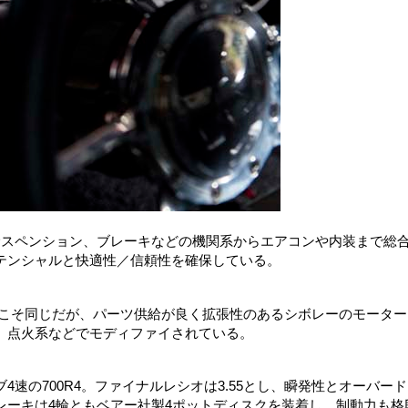
サスペンション、ブレーキなどの機関系からエアコンや内装まで総
テンシャルと快適性／信頼性を確保している。
気量こそ同じだが、パーツ供給が良く拡張性のあるシボレーのモーター
、点火系などでモディファイされている。
速の700R4。ファイナルレシオは3.55とし、瞬発性とオーバー
レーキは4輪ともベアー社製4ポットディスクを装着し、制動力も格