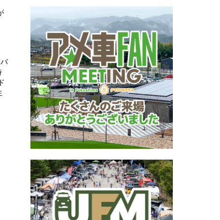
が
ンバ
特
ド
生