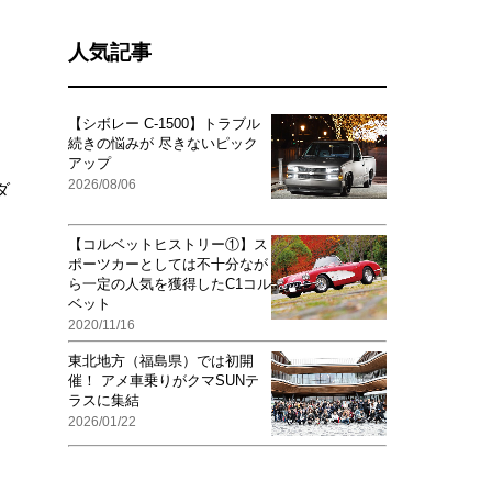
人気記事
【シボレー C-1500】トラブル
続きの悩みが 尽きないピック
アップ
2026/08/06
ダ
【コルベットヒストリー①】ス
ポーツカーとしては不十分なが
ら一定の人気を獲得したC1コル
ベット
2020/11/16
東北地方（福島県）では初開
催！ アメ車乗りがクマSUNテ
ラスに集結
2026/01/22