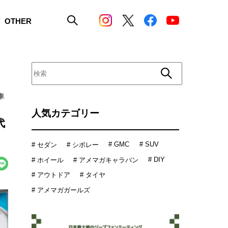
OTHER
車
人気カテゴリー
代
# GMC
# SUV
# セダン
# シボレー
# DIY
# ホイール
# アメマガキャラバン
# アウトドア
# タイヤ
# アメマガガールズ