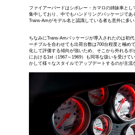
ファイアーバードはシボレー・カマロの姉妹車としてお
集中しており、中でもハンドリングパッケージであるT
Trans-Amがモデル名と認識している者も意外に多い
ちなみにTrans-Amパッケージが導入されたのは
ーチブルを合わせても出荷台数は700台程度と極め
化して評価する傾向が強いため、そこから外れるポ
における1st（1967～1969）も同等な扱いを受
かして様々なスタイルでアップデートするのが主流