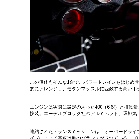
この個体もそんな1台で、パワートレインをはじめ
的にアレンジし、モダンマッスルに匹敵する高いポ
エンジンは実際に設定のあった400（6.6ℓ）と排
換装。エーデルブロック社のアルミヘッド、吸排気
連結されたトランスミッションは、オーバードライブ4
イブによって高速巡航のバランスが取れている。ブ