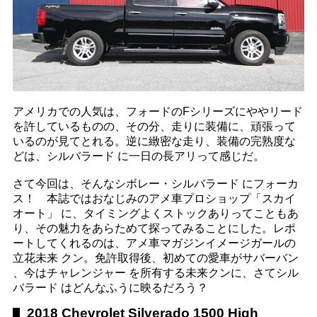
アメリカでの人気は、フォードのFシリーズにややリード
を許しているものの、その分、走りに装備に、頑張って
いるのが見てとれる。逆に緻密な走り、装備の完熟度な
どは、シルバラード に一日の長アリって感じだ。
さて今回は、そんなシボレー・シルバラード にフォーカ
ス！ 本誌ではおなじみのアメ車プロショップ「スカイ
オート」 に、タイミングよくストックありってこともあ
り、その魅力をあらためて探ってみることにした。レポ
ートしてくれるのは、アメ車マガジンイメージガールの
立花未来 クン。免許取得後、初めての愛車がサバーバン
、今はチャレンジャー を所有する未来クンに、さてシル
バラード はどんなふうに映るだろう？
2018 Chevrolet Silverado 1500 High