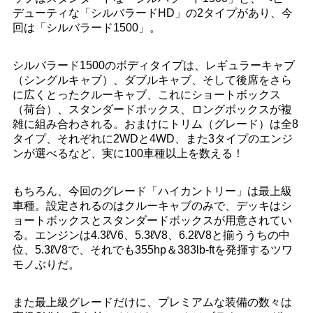
デューティな「シルバラードHD」の2タイプがあり、今
回は「シルバラード1500」。
シルバラード1500のボディタイプは、レギュラーキャブ
（シングルキャブ）、ダブルキャブ、そして後席をさら
に広くとったクルーキャブ、これにショートボックス
（荷台）、スタンダードボックス、ロングボックスが複
雑に組み合わされる。おまけにトリム（グレード）は全8
タイプ、それぞれに2WDと4WD、また3タイプのエンジ
ンが選べるなど、実に100車種以上を数える！
もちろん、今回のグレード「ハイカントリー」は最上級
車種。設定されるのはクルーキャブのみで、デッキはシ
ョートボックスとスタンダードボックスが用意されてい
る。エンジンは4.3ℓV6、5.3ℓV8、6.2ℓV8と揃ううちの中
位、5.3ℓV8で、それでも355hp＆383lb‐ftを発揮するツワ
モノぶりだ。
また最上級グレードだけに、プレミアムな装備の数々は