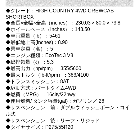
◆グレード：HIGH COUNTRY 4WD CREWCAB
SHORTBOX
◆全長×全幅×全高（inches）：230.03 × 80.0 × 73.8
◆ホイールベース（inches）：143.50
◆車両重量（lb）：5461
◆最低地上高(inches)：8.90
◆乗車定員（名）：5
◆エンジン種類：EcoTec 3 V8
◆総排気量（ℓ）：5.3
◆最高出力（hp/rpm）：355/5600
◆最大トルク（lb-ft/rpm）：383/4100
◆トランスミッション：8AT
◆駆動方式：パートタイム4WD
◆燃費（MPG）：16city/22hwy
◆使用燃料/ タンク容量(gal)：ガソリン／ 26
◆サスペンション 前：ダブルウィッシュボーン・コイ
ル式
◆サスペンション 後：リーフ・リジッド
◆タイヤサイズ：P275/55R20