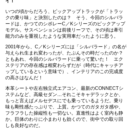
イ！
いつの頃からだろう、ピックアップトラックが「トラッ
クの乗り味」と決別したのは？ そう、今回のシルバラ
ードは、かつてのシボレーC／Kシリーズのピックアップ
モデル。サスペンションは前後リーフで、その頃は牽引
能力のみを重視したような実用車だったように思う。
2001年から、C／Kシリーズには「シルバラード」の名が
与えられ生まれ変わったが、たぶんその時だったのか？
ともあれ、今回のシルバラードに乗って驚いた！ エク
ステリアの存在感は相変わらずだが（時代にキャッチア
ップしているという意味で）、インテリアのこの完成度
の高さはなんだ！
本革シートや左右独立式エアコン、最新のCONNECTシ
ステムなど、高級セダン…それこそキャデラックとか、
もっと言えばメルセデスにでも乗っているようだ。乗り
味も剛性感たっぷりで、上質。かつてのガタガタ感や、
フラフラした操縦性も一切ない。直進性はよく室内も静
か。巨体のわりに小まわりも効くので、街中での取り回
しも良好なのだ。