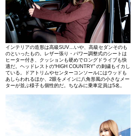
インテリアの造形は高級SUV…いや、高級セダンそのも
のといったもの。レザー張り・パワー調整式のシートは
ヒーター付き、クッションも硬めでロングドライブも快
適だ。ヘッドレストの“HIGH COUNTRY” の刺繍もイカし
ている。ドアトリムやセンターコンソールにはウッドも
あしらわれるほか、2眼をメインに八角形風の小さなメー
ターが並ぶ様子も個性的だ。ちなみに乗車定員は5名。