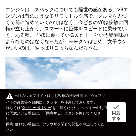
エンジンは、スペックについても隔世の感がある。V8エ
ンジンは昔のようなモリモリトルク感で、クルマを力づ
くで前に進めていくのではなく、今どきのV8は俊敏に回
転が立ち上がり、スマートに巨体をスピードに乗せてい
く。ある種、「V8に乗っているんだ！」という醍醐味の
ようなものはなくなったが、未来クンはじめ、女子ウケ
がいいのは、やっぱりこっちなんだろうな。
warning
当社のウェブサイトは、お客様の利便性向上、ウェブサ
イトの改善等を目的に、クッキーを使用しております。
check
詳しくは”
クッキーポリシー
”をご覧ください。クッキーの利用
同意
ボディタイプ
メーカー
カスタム&メンテナンス
に同意頂ける場合は、「同意する」ボタンを押してくださ
する
い。
同意頂けない場合は、ブラウザを閉じて閲覧を中止してくだ
イベント
ライフスタイル
OTHER
さい。