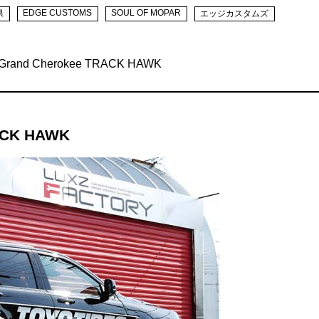
EDGE CUSTOMS
SOUL OF MOPAR
県
エッジカスタムズ
Grand Cherokee TRACK HAWK
RACK HAWK