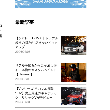
し
最新記事
ロ
一
徴
【シボレー C-1500】トラブル
続きの悩みが 尽きないピック
アップ
2026/08/06
リアルを知るからこそ成し得
る、本物のカスタムペイント
【Hammar】
2026/08/03
【Vシリーズ 初のフル電動
SUV】史上最速のキャデラッ
ク・リリックVがデビュー!!
2026/07/31