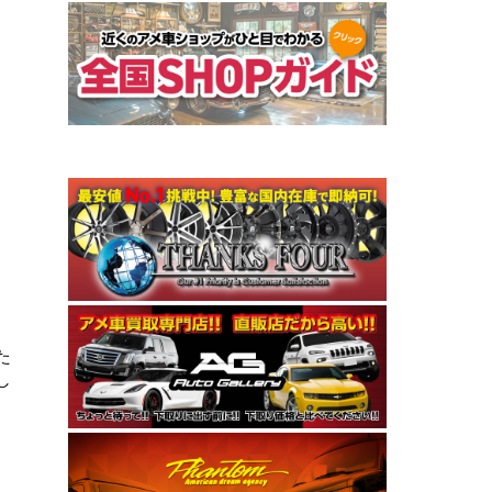
た
し
、