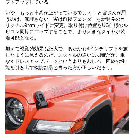
フトアップしている。
いや、もっと車高が上がっているでしょ！ と皆さんが思
うのは、無理もない。実は前後フェンダーを新開発のオ
リジナル9mmワイドに変更。取り付け位置をUS仕様のル
ビコン同様にアップすることで、より大きなタイヤが装
着可能となる。
加えて視覚的効果も絶大で、あたかも4インチリフトを施
したように見えるのだ。スタイルの違いは明確だが、単
なるドレスアップパーツというよりもむしろ、四駆の性
能を引き出す機能部品と言った方が正しいだろう。