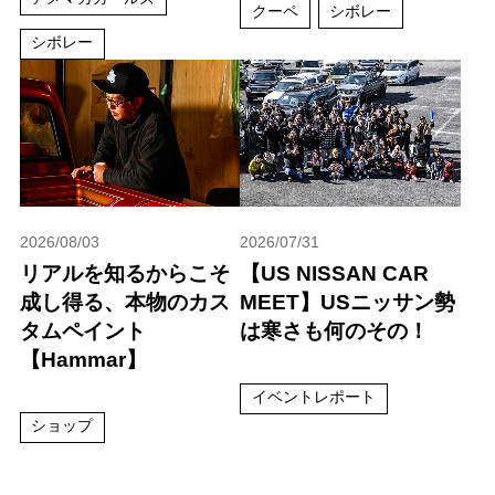
クーペ
シボレー
シボレー
2026/08/03
2026/07/31
リアルを知るからこそ
【US NISSAN CAR
成し得る、本物のカス
MEET】USニッサン勢
タムペイント
は寒さも何のその！
【Hammar】
イベントレポート
ショップ