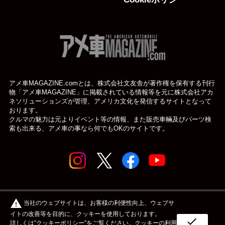
アメ車MAGAZINE.comとは、株式会社文友舎が著作権を保有する刊行
物「アメ車MAGAZINE」に掲載されている
情報等を元に株式会社アカ
ネソリューションズが管理、アメリカ文化を発信するサイトとなって
おります。
クルマの魅力は元よりイベント等の情報、また販売車輛及びパーツ検
索も出来る、アメ車の事なら何でもOKのサイトです。
© アメ車のWEBマガジン アメ車マガジン公式WEBサイト
warning
当社のウェブサイトは、お客様の利便性向上、ウェブサ
| アメマガ All rights reserved.
イトの改善等を目的に、クッキーを使用しております。
check
詳しくは”
クッキーポリシー
”をご覧ください。クッキーの利用