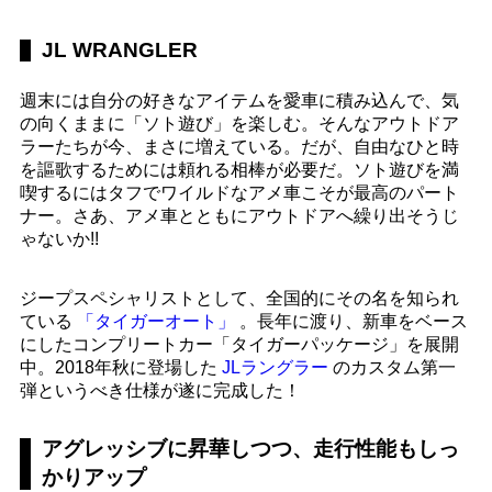
JL WRANGLER
週末には自分の好きなアイテムを愛車に積み込んで、気
の向くままに「ソト遊び」を楽しむ。そんなアウトドア
ラーたちが今、まさに増えている。だが、自由なひと時
を謳歌するためには頼れる相棒が必要だ。ソト遊びを満
喫するにはタフでワイルドなアメ車こそが最高のパート
ナー。さあ、アメ車とともにアウトドアへ繰り出そうじ
ゃないか!!
ジープスペシャリストとして、全国的にその名を知られ
ている
「タイガーオート」
。長年に渡り、新車をベース
にしたコンプリートカー「タイガーパッケージ」を展開
中。2018年秋に登場した
JLラングラー
のカスタム第一
弾というべき仕様が遂に完成した！
アグレッシブに昇華しつつ、走行性能もしっ
かりアップ