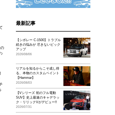
最新記事
て
【シボレー C-1500】トラブル
続きの悩みが 尽きないピック
時の
アップ
わ
2026/08/06
リアルを知るからこそ成し得
る、本物のカスタムペイント
際
【Hammar】
ク
2026/08/03
チ
る
【Vシリーズ 初のフル電動
SUV】史上最速のキャデラッ
ク・リリックVがデビュー!!
2026/07/31