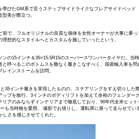
を帯びたGM系で言うステップサイドライクなフレアサイドベッド
造型美が際立つ。
ほど前で、フルオリジナルの良質な個体を女性オーナーが大事に乗っ
の理想的なスタイルへとカスタムを施していったという。
の15インチ＆35×15.5R15のスーパースワンパータイヤだ。当
道と呼べるこのボトムスを難なく履きこなすべく、国産輸入車を問
ブレインストームを訪問。
と35インチ履きを実現したものの、ステアリングをすえ切りした
アップを敢行。3インチのボディリフトを加えて余裕のフェンダー
テリアのみならずインテリアまで徹底しており、90年代全米ヒット
ーも当時物を愛用。 撮影でお借りし、運転席に座って走らせてい
かしさを感じさせてくれた。