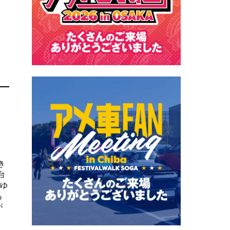
き
台
にゆ
あ
が