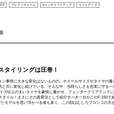
ACK
ブレインストーム
6インチリフトアップ
リフトアップ
逆襲
スタイリングは圧巻！
キン事情に大きな変化はないものの、ホイールサイズやタイヤの履
代と共に変化し続けている。そんな中、当時らしさを忠実に守る一
サイズ以上の太いタイヤを豪快に履かせ、フェンダークリアランス
スタイル！まさにその真骨頂として紹介すべき一台がこのF-150で
を帯びたモデルを思い浮かべる者も多く、この顔はむしろブロンコの方