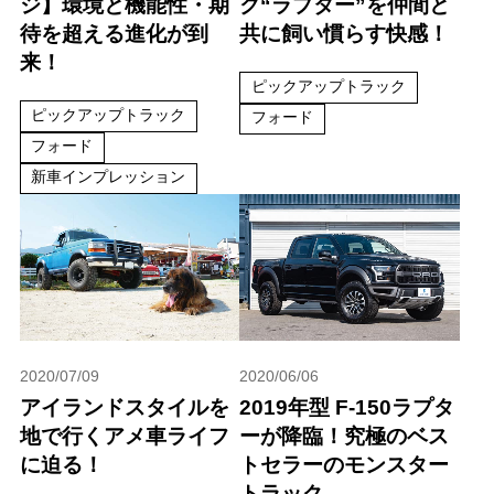
ジ】環境と機能性・期
ク“ラプター”を仲間と
待を超える進化が到
共に飼い慣らす快感！
来！
ピックアップトラック
ピックアップトラック
フォード
フォード
新車インプレッション
2020/07/09
2020/06/06
アイランドスタイルを
2019年型 F-150ラプタ
地で行くアメ車ライフ
ーが降臨！究極のベス
に迫る！
トセラーのモンスター
トラック