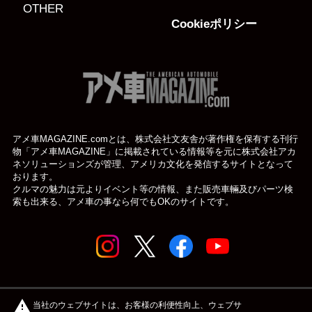
OTHER
Cookieポリシー
アメ車MAGAZINE.comとは、株式会社文友舎が著作権を保有する刊行
物「アメ車MAGAZINE」に掲載されている
情報等を元に株式会社アカ
ネソリューションズが管理、アメリカ文化を発信するサイトとなって
おります。
クルマの魅力は元よりイベント等の情報、また販売車輛及びパーツ検
索も出来る、アメ車の事なら何でもOKのサイトです。
© アメ車のWEBマガジン アメ車マガジン公式WEBサイト
warning
当社のウェブサイトは、お客様の利便性向上、ウェブサ