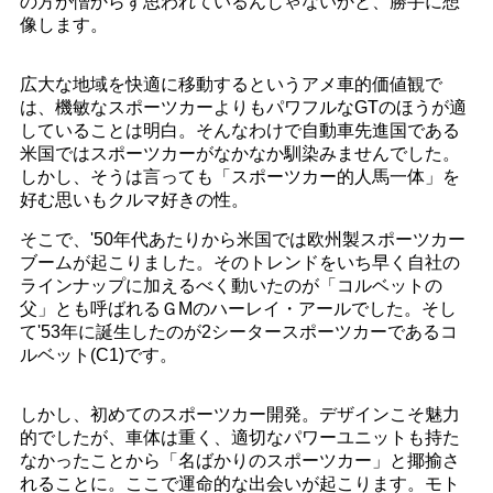
の方が憎からず思われているんじゃないかと、勝手に想
像します。
広大な地域を快適に移動するというアメ車的価値観で
は、機敏なスポーツカーよりもパワフルなGTのほうが適
していることは明白。そんなわけで自動車先進国である
米国ではスポーツカーがなかなか馴染みませんでした。
しかし、そうは言っても「スポーツカー的人馬一体」を
好む思いもクルマ好きの性。
そこで、'50年代あたりから米国では欧州製スポーツカー
ブームが起こりました。そのトレンドをいち早く自社の
ラインナップに加えるべく動いたのが「コルベットの
父」とも呼ばれるＧМのハーレイ・アールでした。そし
て'53年に誕生したのが2シータースポーツカーであるコ
ルベット(C1)です。
しかし、初めてのスポーツカー開発。デザインこそ魅力
的でしたが、車体は重く、適切なパワーユニットも持た
なかったことから「名ばかりのスポーツカー」と揶揄さ
れることに。ここで運命的な出会いが起こります。モト