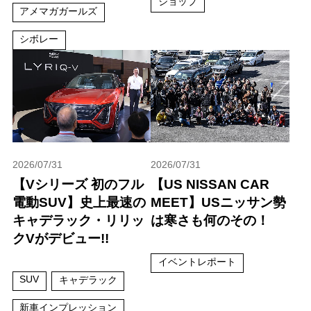
ショップ
アメマガガールズ
シボレー
2026/07/31
2026/07/31
【Vシリーズ 初のフル
【US NISSAN CAR
電動SUV】史上最速の
MEET】USニッサン勢
キャデラック・リリッ
は寒さも何のその！
クVがデビュー!!
イベントレポート
SUV
キャデラック
新車インプレッション