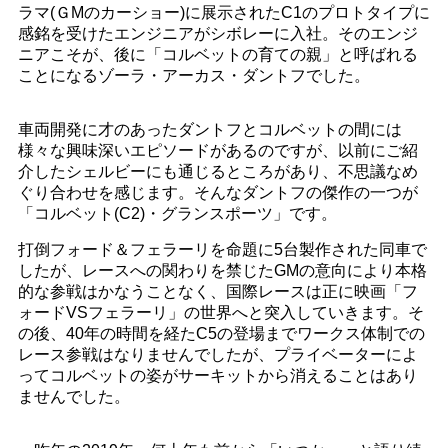
ラマ(ＧМのカーショー)に展示されたC1のプロトタイプに
感銘を受けたエンジニアがシボレーに入社。そのエンジ
ニアこそが、後に「コルベットの育ての親」と呼ばれる
ことになるゾーラ・アーカス・ダントフでした。
車両開発に才のあったダントフとコルベットの間には
様々な興味深いエピソードがあるのですが、以前にご紹
介したシェルビーにも通じるところがあり、不思議なめ
ぐり合わせを感じます。そんなダントフの傑作の一つが
「コルベット(C2)・グランスポーツ」です。
打倒フォード＆フェラーリを命題に5台製作された同車で
したが、レースへの関わりを禁じたGMの意向により本格
的な参戦はかなうことなく、国際レースは正に映画「フ
ォードVSフェラーリ」の世界へと突入していきます。そ
の後、40年の時間を経たC5の登場までワークス体制での
レース参戦はなりませんでしたが、プライベーターによ
ってコルベットの姿がサーキットから消えることはあり
ませんでした。