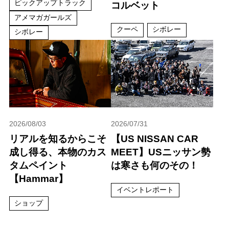
ピックアップトラック
コルベット
アメマガガールズ
クーペ
シボレー
シボレー
2026/08/03
2026/07/31
リアルを知るからこそ
【US NISSAN CAR
成し得る、本物のカス
MEET】USニッサン勢
タムペイント
は寒さも何のその！
【Hammar】
イベントレポート
ショップ