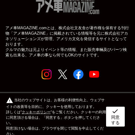
アメ車MAGAZINE.comとは、株式会社文友舎が著作権を保有する刊行
物「アメ車MAGAZINE」に掲載されている
情報等を元に株式会社アカ
ネソリューションズが管理、アメリカ文化を発信するサイトとなって
おります。
クルマの魅力は元よりイベント等の情報、また販売車輛及びパーツ検
索も出来る、アメ車の事なら何でもOKのサイトです。
© アメ車のWEBマガジン アメ車マガジン公式WEBサイト
warning
当社のウェブサイトは、お客様の利便性向上、ウェブサ
| アメマガ All rights reserved.
イトの改善等を目的に、クッキーを使用しております。
check
詳しくは”
クッキーポリシー
”をご覧ください。クッキーの利用
同意
ボディタイプ
メーカー
カスタム&メンテナンス
に同意頂ける場合は、「同意する」ボタンを押してくださ
する
い。
同意頂けない場合は、ブラウザを閉じて閲覧を中止してくだ
イベント
ライフスタイル
OTHER
さい。