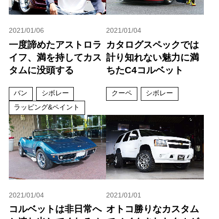
2021/01/06
2021/01/04
一度諦めたアストロラ
カタログスペックでは
イフ、満を持してカス
計り知れない魅力に満
タムに没頭する
ちたC4コルベット
バン
シボレー
クーペ
シボレー
ラッピング&ペイント
2021/01/04
2021/01/01
コルベットは非日常へ
オトコ勝りなカスタム