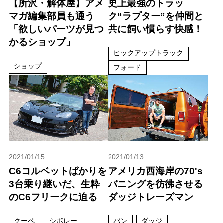
【所沢・解体屋】アメ
史上最強のトラッ
マガ編集部員も通う
ク“ラプター”を仲間と
「欲しいパーツが見つ
共に飼い慣らす快感！
かるショップ」
ピックアップトラック
ショップ
フォード
2021/01/15
2021/01/13
C6コルベットばかりを
アメリカ西海岸の70's
3台乗り継いだ、生粋
バニングを彷彿させる
のC6フリークに迫る
ダッジトレーズマン
クーペ
シボレー
バン
ダッジ