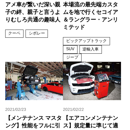
アメ車が繋いだ深い親
本場流の最先端カスタ
子の絆、親子と言うよ
ムを地で行くセコイア
りむしろ共通の趣味人
＆ラングラー・アンリ
ミテッド
クーペ
シボレー
ピックアップトラック
SUV
逆輸入車
ジープ
2021/02/23
2021/02/22
【メンテナンス マスタ
【エアコンメンテナン
ング】性能をフルに引
ス】規定量に準じて適