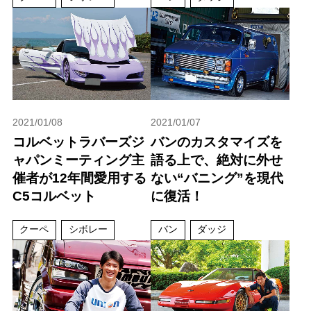
2021/01/08
2021/01/07
コルベットラバーズジ
バンのカスタマイズを
ャパンミーティング主
語る上で、絶対に外せ
催者が12年間愛用する
ない“バニング”を現代
C5コルベット
に復活！
クーペ
シボレー
バン
ダッジ