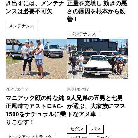
き出すには、メンテナ
正量を充墳し 効きの悪
ンスは必要不可欠
さの原因を根本から改
善！
メンテナンス
メンテナンス
2021/02/19
2021/02/17
マニアック顔の粋な純
9人兄弟の五男と七男
正風味でアストロ&C-
が選ぶ、大家族にマス
1500をナチュラルに乗
トなアメ車！
りこなす！
セダン
バン
ピックアップトラック
シボレー
ダッジ