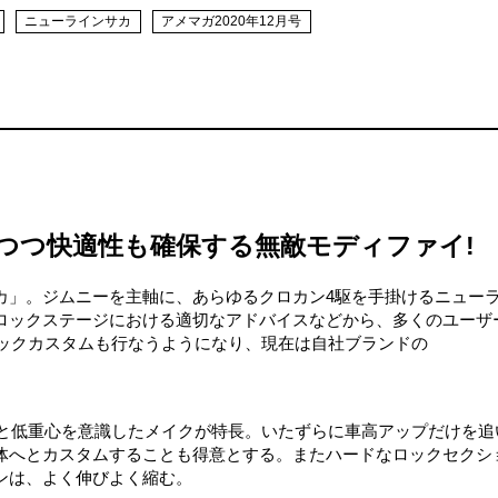
ニューラインサカ
アメマガ2020年12月号
つつ快適性も確保する無敵モディファイ!
カ」。ジムニーを主軸に、あらゆるクロカン4駆を手掛けるニュー
ロックステージにおける適切なアドバイスなどから、多くのユーザ
ロックカスタムも行なうようになり、現在は自社ブランドの
ンと低重心を意識したメイクが特長。いたずらに車高アップだけを追
体へとカスタムすることも得意とする。またハードなロックセクシ
ンは、よく伸びよく縮む。