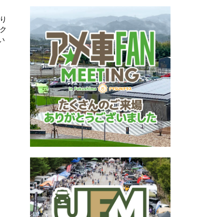
より
ク
い