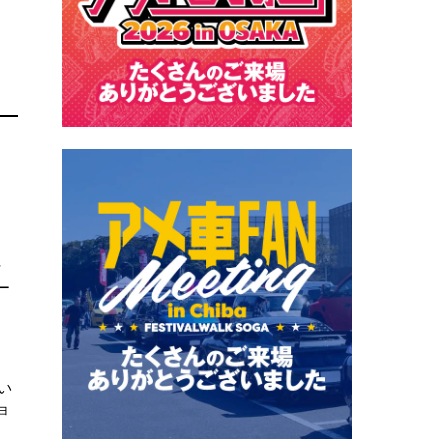
ラ
ー
い
ョ