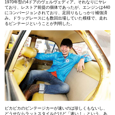
1970年型の4ドアのヴェルヴェディア。それなりにヤレ
ており、レストア前提の個体であったが、エンジンは440
にコンバージョンされており、足回りもしっかり補強済
み。ドラッグレースにも数回出場していた模様で、走れ
るビンテージということが判明した。
ピカピカのビンテージカーが速いのは珍しくもないし、
どうせならラットスタイルだけど「速い！」という、あ