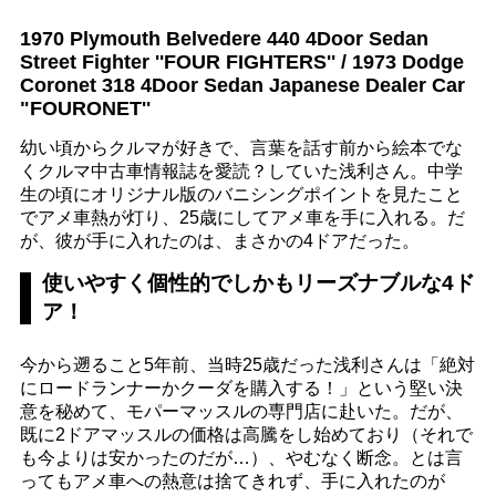
1970 Plymouth Belvedere 440 4Door Sedan
Street Fighter ''FOUR FIGHTERS'' / 1973 Dodge
Coronet 318 4Door Sedan Japanese Dealer Car
"FOURONET''
幼い頃からクルマが好きで、言葉を話す前から絵本でな
くクルマ中古車情報誌を愛読？していた浅利さん。中学
生の頃にオリジナル版のバニシングポイントを見たこと
でアメ車熱が灯り、25歳にしてアメ車を手に入れる。だ
が、彼が手に入れたのは、まさかの4ドアだった。
使いやすく個性的でしかもリーズナブルな4ド
ア！
今から遡ること5年前、当時25歳だった浅利さんは「絶対
にロードランナーかクーダを購入する！」という堅い決
意を秘めて、モパーマッスルの専門店に赴いた。だが、
既に2ドアマッスルの価格は高騰をし始めており（それで
も今よりは安かったのだが…）、やむなく断念。とは言
ってもアメ車への熱意は捨てきれず、手に入れたのが