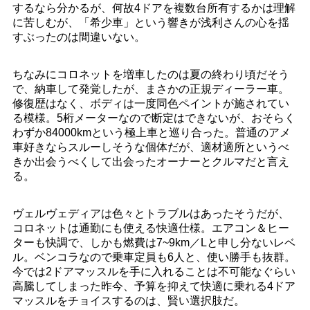
するなら分かるが、何故4ドアを複数台所有するかは理解
に苦しむが、「希少車」という響きが浅利さんの心を揺
すぶったのは間違いない。
ちなみにコロネットを増車したのは夏の終わり頃だそう
で、納車して発覚したが、まさかの正規ディーラー車。
修復歴はなく、ボディは一度同色ペイントが施されてい
る模様。5桁メーターなので断定はできないが、おそらく
わずか84000kmという極上車と巡り合った。普通のアメ
車好きならスルーしそうな個体だが、適材適所というべ
きか出会うべくして出会ったオーナーとクルマだと言え
る。
ヴェルヴェディアは色々とトラブルはあったそうだが、
コロネットは通勤にも使える快適仕様。エアコン＆ヒー
ターも快調で、しかも燃費は7~9km／Lと申し分ないレベ
ル。ベンコラなので乗車定員も6人と、使い勝手も抜群。
今では2ドアマッスルを手に入れることは不可能なぐらい
高騰してしまった昨今、予算を抑えて快適に乗れる4ドア
マッスルをチョイスするのは、賢い選択肢だ。