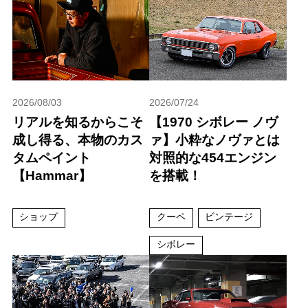
2026/08/03
2026/07/24
リアルを知るからこそ
【1970 シボレー ノヴ
成し得る、本物のカス
ァ】小粋なノヴァとは
タムペイント
対照的な454エンジン
【Hammar】
を搭載！
ショップ
クーペ
ビンテージ
シボレー