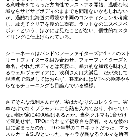
る意味奇をてらった方向性でレストアを開始。温暖な地
域ならサビサビボディのままでも問題ないかもしれない
が、過酷な北海道の環境や車両のコンディションを考慮
し、敢えてクリアを厚めに塗布。ラットなのにスベスベ
ボディという、ほかには見たことがない、個性的なスタ
イリングに仕上げられている。
ショーネームはバンドのフーファイターズに4ドアのスト
リートファイターを組み合わせ、フォーファイターズと
命名。やれたボディとは裏腹に、暴力的な加速を味わえ
るヴェルヴェディアに、浅利さんは大満足。だが決して
現時点で満足してはおらず、将来的にはMTへの換装やさ
らなるチューニングも目論んでいる模様。
さてそんな浅利さんだが、実はかなりのコレクター。実
車だけでなくプラモデルにも熱を入れており、作ってい
ない物が家に4000個はあるとか。当然クルマも1台だけ
で満足せず、TPOに合わせて複数台を所有。そんな彼の
目に留まったのが、1973年型のコロネットだった。マッ
スルカー＆SUVといった、キャラが異なるクルマを所有