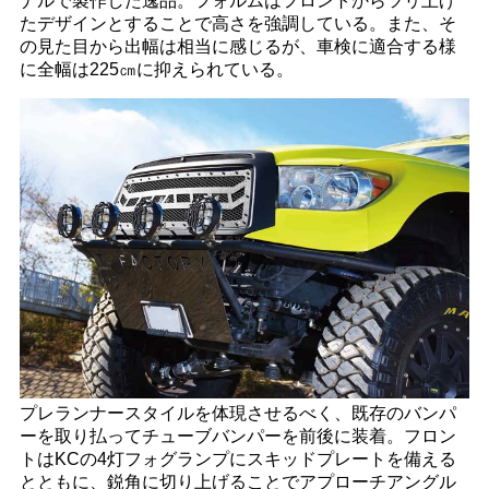
ナルで製作した逸品。フォルムはフロントからツリ上げ
たデザインとすることで高さを強調している。また、そ
の見た目から出幅は相当に感じるが、車検に適合する様
に全幅は225㎝に抑えられている。
プレランナースタイルを体現させるべく、既存のバンパ
ーを取り払ってチューブバンパーを前後に装着。フロン
トはKCの4灯フォグランプにスキッドプレートを備える
とともに、鋭角に切り上げることでアプローチアングル