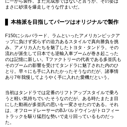
に一から製作。まだ完成形ではないと言うが、その姿は
まさに砂漠を爆走しそうな佇まいだ。
本格派を目指してパーツはオリジナルで製作
F150にシルバラード、ラムといったアメリカンピックア
ップに負けず劣らずの迫力あるスタイルで真向勝負を挑
み、アメリカ人たちを魅了したトヨタ・タンドラ。その
流れが派生して日本でも逆輸入車ブームが巻き起こった
のは記憶に新しい。Tファクトリーの代表である多並氏も
そのブームの影響を受けてタンドラに魅了された内のひ
とり。早々にも手に入れたかったそうなのだが、諸事情
あり7年我慢してようやく手に入れた愛機だという。
当初はタンドラでは定番のリフトアップスタイルで乗ろ
うと軽い気持ちでいたそうなのだが、ある時たまたま目
にした動画が多並氏の思いを一変させたのである。それ
は、オフロードレーサーのBJバルドウインがトロフィー
トラックを駆り猛烈な勢いで走り回っているものだっ
た。