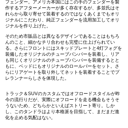
フェンダー。アメリカ本国にはこの手のフェンダーを製
作するアフターメーカーが多く存在するが、多並氏はそ
れらから取り寄せて装着するのではなくあくまでもオリ
ジナルにこだわり、純正フェンダーを流用加工してオリ
ジナルを作り上げた。
そのため市販品とは異なるデザインであることはもちろ
んのこと、細かなチリ合わせも完璧に仕上げられてい
る。さらにフロントにはスキッドプレートと4灯フォグを
装備したオリジナルのチューブバンパーを装着し、リア
も同じくオリジナルのチューブバンパーを装備するとと
もに、ベッドにもオリジナルのロールバーをセット。さ
らにリアゲートを取り外してネットを装着することでプ
レランナーらしさを体現した。
トラック＆SUVのカスタムではオフロードスタイルが昨
今の流行りだが、実際にオフロードを走る機会もそうそ
うないため、どちらかといえばストリート寄り。しか
し、このタンドラはより本格派を目指して、まだまだ進
化を止める気配はない。