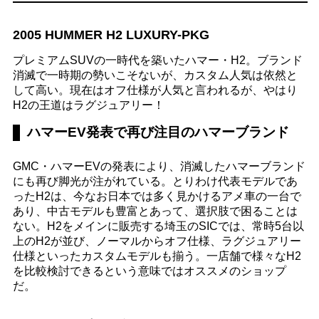
2005 HUMMER H2 LUXURY-PKG
プレミアムSUVの一時代を築いたハマー・H2。ブランド
消滅で一時期の勢いこそないが、カスタム人気は依然と
して高い。現在はオフ仕様が人気と言われるが、やはり
H2の王道はラグジュアリー！
ハマーEV発表で再び注目のハマーブランド
GMC・ハマーEVの発表により、消滅したハマーブランド
にも再び脚光が注がれている。とりわけ代表モデルであ
ったH2は、今なお日本では多く見かけるアメ車の一台で
あり、中古モデルも豊富とあって、選択肢で困ることは
ない。H2をメインに販売する埼玉のSICでは、常時5台以
上のH2が並び、ノーマルからオフ仕様、ラグジュアリー
仕様といったカスタムモデルも揃う。一店舗で様々なH2
を比較検討できるという意味ではオススメのショップ
だ。