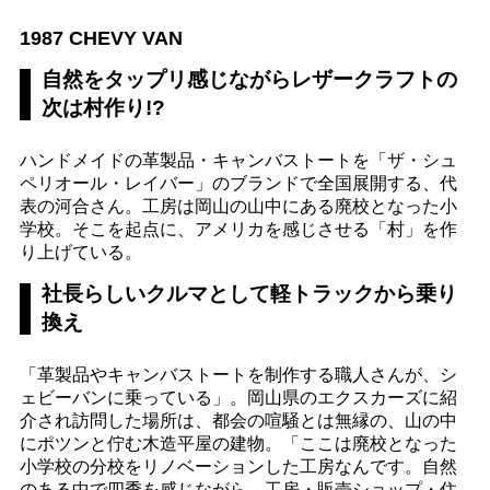
1987 CHEVY VAN
自然をタップリ感じながらレザークラフトの
次は村作り!?
ハンドメイドの革製品・キャンバストートを「ザ・シュ
ペリオール・レイバー」のブランドで全国展開する、代
表の河合さん。工房は岡山の山中にある廃校となった小
学校。そこを起点に、アメリカを感じさせる「村」を作
り上げている。
社長らしいクルマとして軽トラックから乗り
換え
「革製品やキャンバストートを制作する職人さんが、シ
ェビーバンに乗っている」。岡山県のエクスカーズに紹
介され訪問した場所は、都会の喧騒とは無縁の、山の中
にポツンと佇む木造平屋の建物。「ここは廃校となった
小学校の分校をリノベーションした工房なんです。自然
のある中で四季を感じながら、工房・販売ショップ・住