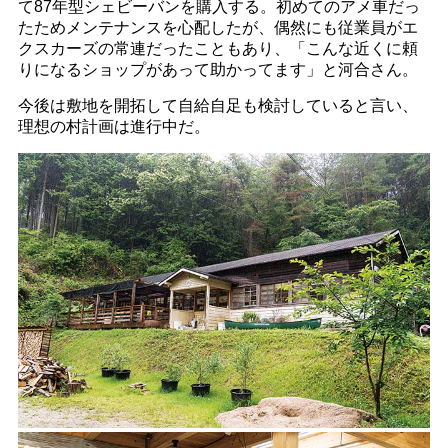
て87年型シェビーバンを購入する。初めてのアメ車だっ
たためメンテナンスを心配したが、偶然にも従業員がエ
クスカーズの常連だったこともあり、「こんな近くに頼
りになるショップがあって助かってます」と河合さん。
今後は敷地を開拓して自給自足も検討していると言い、
理想の村計画は進行中だ。