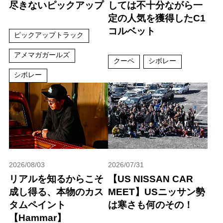
尽きないピックアップ
しては不十分ながら一
定の人気を獲得したC1
コルベット
ピックアップトラック
アメマガガールズ
クーペ
シボレー
シボレー
2026/08/03
2026/07/31
リアルを知るからこそ
【US NISSAN CAR
成し得る、本物のカス
MEET】USニッサン勢
タムペイント
は寒さも何のその！
【Hammar】