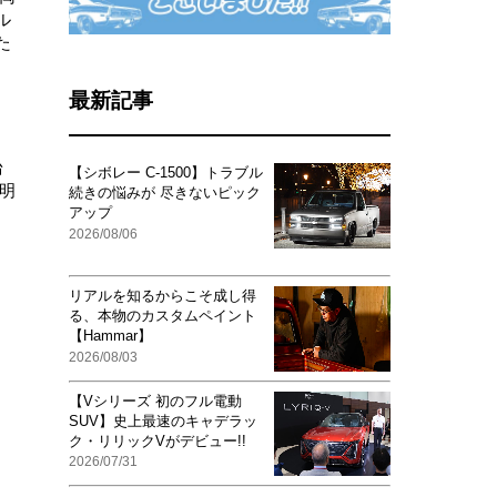
ル
た
最新記事
台
【シボレー C-1500】トラブル
明
続きの悩みが 尽きないピック
アップ
2026/08/06
リアルを知るからこそ成し得
る、本物のカスタムペイント
【Hammar】
2026/08/03
【Vシリーズ 初のフル電動
SUV】史上最速のキャデラッ
ク・リリックVがデビュー!!
2026/07/31