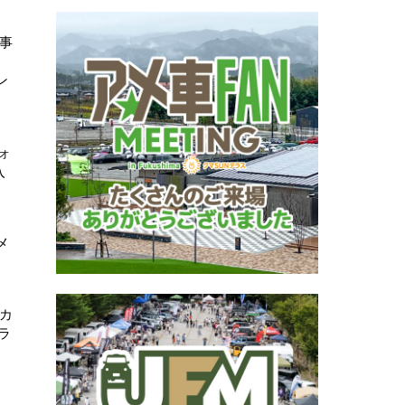
事
ン
ォ
入
メ
カ
ラ