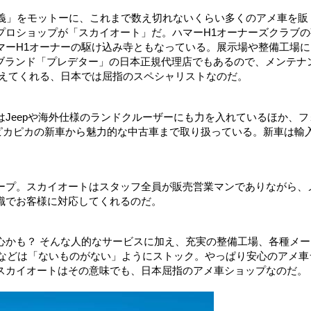
主義」をモットーに、これまで数え切れないくらい多くのアメ車を販
プロショップが「スカイオート」だ。ハマーH1オーナーズクラブの
マーH1オーナーの駆け込み寺ともなっている。展示場や整備工場に
Sブランド「プレデター」の日本正規代理店でもあるので、メンテナ
応えてくれる、日本では屈指のスペシャリストなのだ。
Jeepや海外仕様のランドクルーザーにも力を入れているほか、フ
ピカピカの新車から魅力的な中古車まで取り扱っている。新車は輸
ープ。スカイオートはスタッフ全員が販売営業マンでありながら、
識でお客様に対応してくれるのだ。
心かも？ そんな人的なサービスに加え、充実の整備工場、各種メー
品などは「ないものがない」ようにストック。やっぱり安心のアメ車
スカイオートはその意味でも、日本屈指のアメ車ショップなのだ。