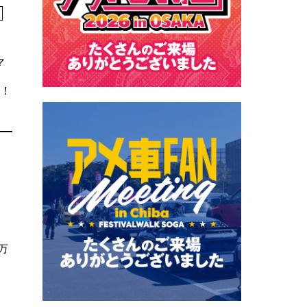
マ
。
れ！
万