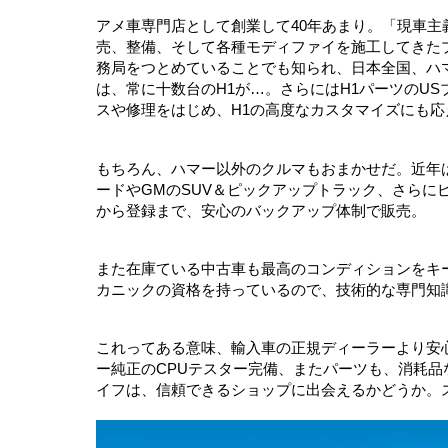
アメ車専門店として創業して40年あまり。「現車
売、整備、そして各種モディファイを施工してきた
務局をつとめていることでも知られ、日本全国、ハ
は、常に十数台のH1が…。さらにはH1パーツのU
スや修理をはじめ、H1の高度なカスタマイズにも
もちろん、ハマー以外のクルマもおまかせだ。近年は
ードやGMのSUV＆ピックアップトラック、さらに
から登録まで、安心のバックアップ体制で販売。
また在庫ている中古車も最高のコンディションをキ
カニックの資格を持っているので、技術的な専門知
これってある意味、輸入車の正規ディーラーより安
ー純正のCPUテスター完備、またパーツも、消耗
イフは、信頼できるショップに出会えるかどうか。