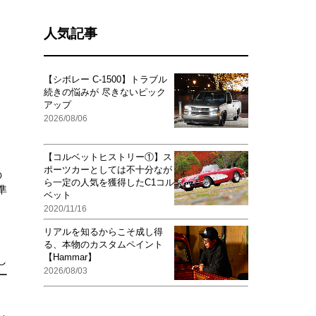
人気記事
【シボレー C-1500】トラブル
続きの悩みが 尽きないピック
アップ
2026/08/06
【コルベットヒストリー①】ス
ポーツカーとしては不十分なが
の
ら一定の人気を獲得したC1コル
準
ベット
2020/11/16
リアルを知るからこそ成し得
る、本物のカスタムペイント
【Hammar】
し
2026/08/03
ー