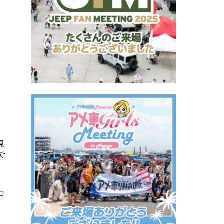
見
で
ロ
。