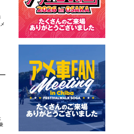
が
メ
は
乗