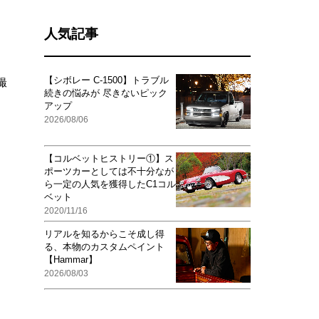
人気記事
【シボレー C-1500】トラブル
撮
続きの悩みが 尽きないピック
アップ
2026/08/06
【コルベットヒストリー①】ス
ポーツカーとしては不十分なが
ら一定の人気を獲得したC1コル
ベット
2020/11/16
リアルを知るからこそ成し得
る、本物のカスタムペイント
【Hammar】
2026/08/03