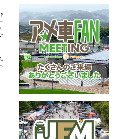
び
ー
く
か
ん
っ