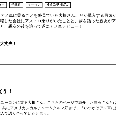
GM CARNIVAL
カー
千葉県
ユーコン
はアメ車に乗ることを夢見ていた大根さん。だが購入する勇気
職した会社にアストロ乗りがいたことと、夢を語った親友がア
と、親友の後を追って遂にアメ車デビュー！
大丈夫！
買う！
型ユーコンに乗る大根さん。こちらのページで紹介した白石さんと
だ。共にアメリカンカルチャー＆クルマ好きで、「いつかはアメ車に
2人で語り合っていたと言う。