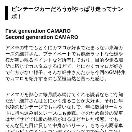
ビンテージカーだろうがやっぱり走ってナン
ボ！
First generation CAMARO
Second generation CAMARO
アメ車の中でもとくにカマロが好きでたまらない東海カ
ーズの細井さん。プライベートでも超絶ラットな仕様や
桜が舞い散るペイントなど所有しており、目的や走る場
所に応じでカスタムするほどで、とにかくカマロが好き
で仕方がない様子。そんな細井さんだから今回のGM特集
でカマロを紹介するのも至極当然と言った感じ。
アメマガを熱心に毎月読み続けてくれる読者ならご存知
だが、細井さんはとにかく走ることが大好き。それは年
代物のビンテージでもお構いなしで、年に数回サーキッ
トに持ち込み耐久レースにも参戦。そのため自分の愛車
はサビサビで鉄板の地肌が出るほどヤレた状態。でも、
そんな見た目に反して中身がバリモノ。もちろん商品車
はピカピカのミントコンディションなので安心してほし