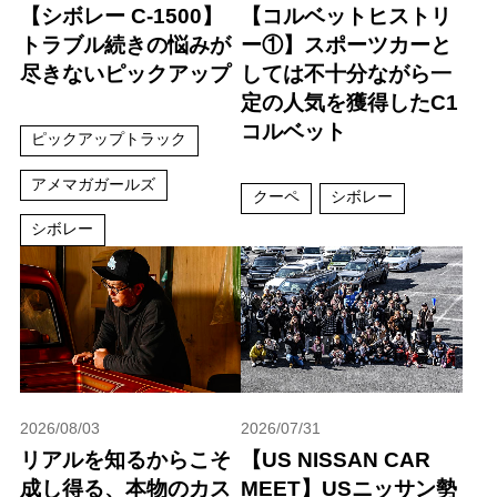
【シボレー C-1500】
【コルベットヒストリ
トラブル続きの悩みが
ー①】スポーツカーと
尽きないピックアップ
しては不十分ながら一
定の人気を獲得したC1
コルベット
ピックアップトラック
アメマガガールズ
クーペ
シボレー
シボレー
2026/08/03
2026/07/31
リアルを知るからこそ
【US NISSAN CAR
成し得る、本物のカス
MEET】USニッサン勢