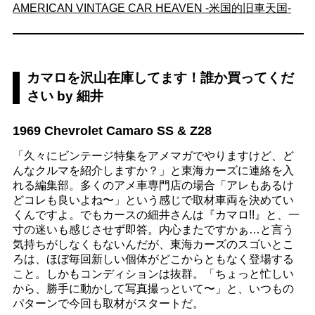
AMERICAN VINTAGE CAR HEAVEN -米国的旧車天国-
カマロを沢山在庫してます！誰か買ってくだ
さい by 細井
1969 Chevrolet Camaro SS & Z28
「久々にビンテージ特集をアメマガでやりますけど、ど
んなクルマを紹介しますか？」と東海カーズに連絡を入
れる編集部。多くのアメ車専門店の場合「アレもあるけ
どコレも良いよね〜」という感じで取材車両を決めてい
くんですよ。でもカースの細井さんは『カマロ!!』と、一
寸の迷いも感じさせず即答。内心またですかぁ…と言う
気持ちがしなくもないんだが、東海カーズのスゴいとこ
ろは、ほぼ毎回新しい個体がどこからともなく登場する
こと。しかもコンディションは抜群。「ちょっと忙しい
から、勝手に動かして写真撮っといて〜」と、いつもの
パターンで今回も取材がスタートだ。