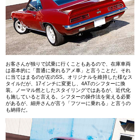
お客さんが独りで試乗に行くこともあるので、在庫車両
は基本的に「普通に乗れるアメ車」と言うことだ。それ
に当てはまるのが左のSS。オリジナルを維持した様なス
タイルだが、17インチに変更し、4ATのシフターに換
装。ノーマル然としたスタイリングではあるが、近代化
も施していると言える。シフターの操作法を覚える必要
があるが、細井さんが言う「フツーに乗れる」と言うの
も納得だ。