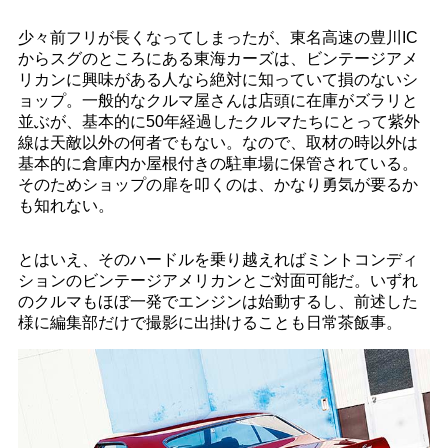
少々前フリが長くなってしまったが、東名高速の豊川IC
からスグのところにある東海カーズは、ビンテージアメ
リカンに興味がある人なら絶対に知っていて損のないシ
ョップ。一般的なクルマ屋さんは店頭に在庫がズラリと
並ぶが、基本的に50年経過したクルマたちにとって紫外
線は天敵以外の何者でもない。なので、取材の時以外は
基本的に倉庫内か屋根付きの駐車場に保管されている。
そのためショップの扉を叩くのは、かなり勇気が要るか
も知れない。
とはいえ、そのハードルを乗り越えればミントコンディ
ションのビンテージアメリカンとご対面可能だ。いずれ
のクルマもほぼ一発でエンジンは始動するし、前述した
様に編集部だけで撮影に出掛けることも日常茶飯事。