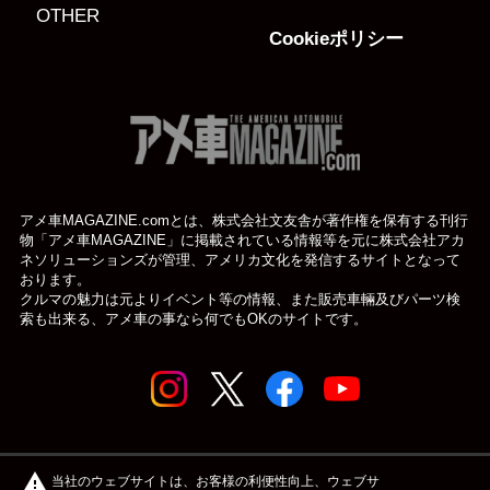
OTHER
Cookieポリシー
アメ車MAGAZINE.comとは、株式会社文友舎が著作権を保有する刊行
物「アメ車MAGAZINE」に掲載されている
情報等を元に株式会社アカ
ネソリューションズが管理、アメリカ文化を発信するサイトとなって
おります。
クルマの魅力は元よりイベント等の情報、また販売車輛及びパーツ検
索も出来る、アメ車の事なら何でもOKのサイトです。
© アメ車のWEBマガジン アメ車マガジン公式WEBサイト
warning
当社のウェブサイトは、お客様の利便性向上、ウェブサ