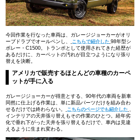
今回作業を行なった車両は、ガレージジョーカーがオリ
ーブドラブでオールペンし、
こちらで紹介した
98年型シ
ボレー・C1500。トランポとして使用されてきた経歴が
あるだけに、カーペットの汚れが目立つようになり張り
替えを決断。
アメリカで販売するほとんどの車種のカーペ
ットが手に入る
ガレージジョーカーが得意とする、90年代の車両を新車
同然に仕上げる作業は、単に新品パーツだけを組み合わ
せるだけでは終わらない。
こちらのページでも紹介した
、
インテリアの天井張り替えもその作業のひとつ。経年劣
化で垂れ下がった天井を張り替えるだけで、車内は見違
えるように生まれ変わる。