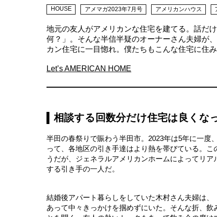
HOUSE
アメマガ2023年7月号
アメリカンハウス
地元の友人がアメリカンな住宅を建てる。話だけ
何？」。そんな半信半疑のオーナーさん夫婦が、
カン住宅に一目惚れ。僕たちもこんな住宅に住み
Let’s AMERICAN HOME
相談する回数分だけ住宅は良くな
半田の春祭りで賑わう半田市。2023年は5年に一
って、各地区の引き手達はより熱を帯びている。こ
うだが、ジェネラルアメリカンホームによってリア
する引き手の一人だ。
結婚後アパート暮らしをしていた木村さん夫婦は、
あって中々きっかけを掴めずにいた。そんな折、飲