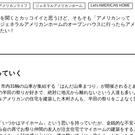
Let's AMERICAN HOME
アメリカンライフ
ジェネラルアメリカンホーム
を聞くとカッコイイと思うけど、そもそも「アメリカンって
ジェネラルアメリカンホームのオープンハウスに行ったらアメ
たい！
っていく
度、市内31輌の山車が集結する「はんだ山車まつり」が開催されると
の半田の祭りが好きで、絶対に地元から離れないという人達も多い
ルアメリカンの住宅を建築した木村さんも、半田の祭りをこよなく
「いつかはマイホーム」という思いを持っていたが、金銭的な不安
み会の席でお祭り仲間の友人が注文住宅でマイホームの建築をする