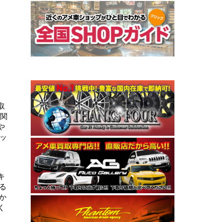
取
り関
や
ッ
キ
る
か
く