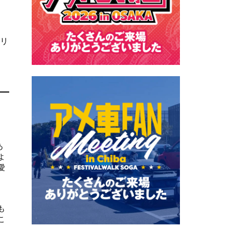
リ
あ
よ
愛
も
こ