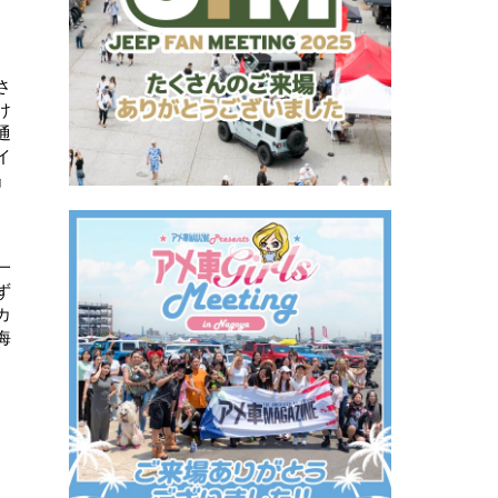
さ
け
通
イ
』
一
ず
カ
海
、