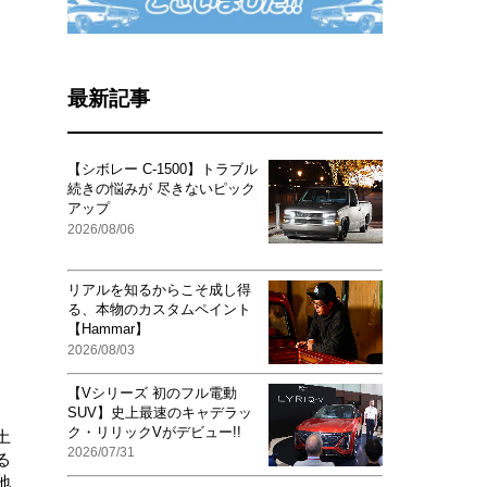
最新記事
【シボレー C-1500】トラブル
続きの悩みが 尽きないピック
アップ
2026/08/06
リアルを知るからこそ成し得
る、本物のカスタムペイント
【Hammar】
2026/08/03
【Vシリーズ 初のフル電動
SUV】史上最速のキャデラッ
ク・リリックVがデビュー!!
土
2026/07/31
る
地