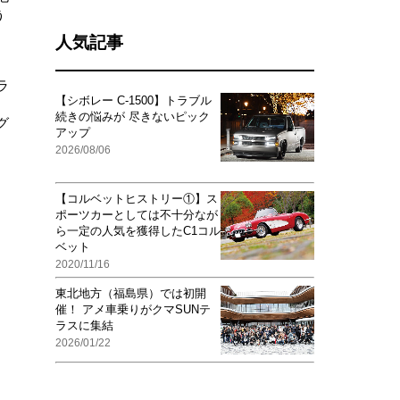
う
人気記事
ラ
【シボレー C-1500】トラブル
、
続きの悩みが 尽きないピック
グ
アップ
2026/08/06
【コルベットヒストリー①】ス
ポーツカーとしては不十分なが
ら一定の人気を獲得したC1コル
ベット
2020/11/16
東北地方（福島県）では初開
催！ アメ車乗りがクマSUNテ
ラスに集結
2026/01/22