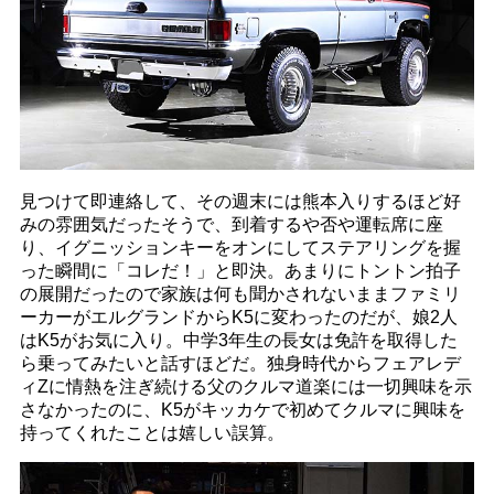
見つけて即連絡して、その週末には熊本入りするほど好
みの雰囲気だったそうで、到着するや否や運転席に座
り、イグニッションキーをオンにしてステアリングを握
った瞬間に「コレだ！」と即決。あまりにトントン拍子
の展開だったので家族は何も聞かされないままファミリ
ーカーがエルグランドからK5に変わったのだが、娘2人
はK5がお気に入り。中学3年生の長女は免許を取得した
ら乗ってみたいと話すほどだ。独身時代からフェアレデ
ィZに情熱を注ぎ続ける父のクルマ道楽には一切興味を示
さなかったのに、K5がキッカケで初めてクルマに興味を
持ってくれたことは嬉しい誤算。