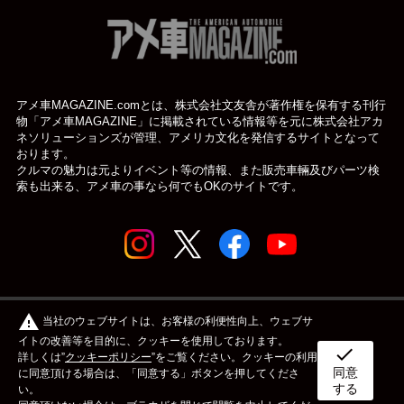
アメ車MAGAZINE.comとは、株式会社文友舎が著作権を保有する刊行
物「アメ車MAGAZINE」に掲載されている
情報等を元に株式会社アカ
ネソリューションズが管理、アメリカ文化を発信するサイトとなって
おります。
クルマの魅力は元よりイベント等の情報、また販売車輛及びパーツ検
索も出来る、アメ車の事なら何でもOKのサイトです。
© アメ車のWEBマガジン アメ車マガジン公式WEBサイト
warning
当社のウェブサイトは、お客様の利便性向上、ウェブサ
| アメマガ All rights reserved.
イトの改善等を目的に、クッキーを使用しております。
check
詳しくは”
クッキーポリシー
”をご覧ください。クッキーの利用
同意
ボディタイプ
メーカー
カスタム&メンテナンス
に同意頂ける場合は、「同意する」ボタンを押してくださ
する
い。