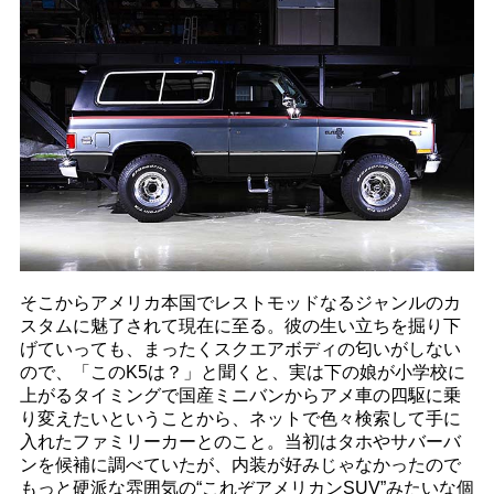
そこからアメリカ本国でレストモッドなるジャンルのカ
スタムに魅了されて現在に至る。彼の生い立ちを掘り下
げていっても、まったくスクエアボディの匂いがしない
ので、「このK5は？」と聞くと、実は下の娘が小学校に
上がるタイミングで国産ミニバンからアメ車の四駆に乗
り変えたいということから、ネットで色々検索して手に
入れたファミリーカーとのこと。当初はタホやサバーバ
ンを候補に調べていたが、内装が好みじゃなかったので
もっと硬派な雰囲気の“これぞアメリカンSUV”みたいな個