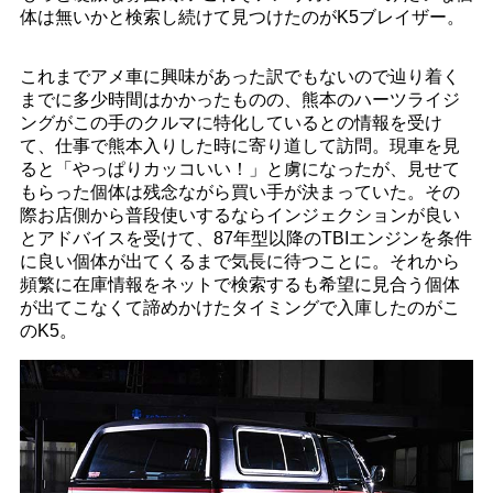
体は無いかと検索し続けて見つけたのがK5ブレイザー。
これまでアメ車に興味があった訳でもないので辿り着く
までに多少時間はかかったものの、熊本のハーツライジ
ングがこの手のクルマに特化しているとの情報を受け
て、仕事で熊本入りした時に寄り道して訪問。現車を見
ると「やっぱりカッコいい！」と虜になったが、見せて
もらった個体は残念ながら買い手が決まっていた。その
際お店側から普段使いするならインジェクションが良い
とアドバイスを受けて、87年型以降のTBIエンジンを条件
に良い個体が出てくるまで気長に待つことに。それから
頻繁に在庫情報をネットで検索するも希望に見合う個体
が出てこなくて諦めかけたタイミングで入庫したのがこ
のK5。