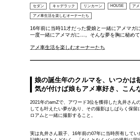
HOUSE
セダン
キャデラック
リンカーン
アメ
アメ車生活を楽しむオーナーたち
16年前に当時11才だった愛娘と一緒にアメマ
一度一緒にアメマガに…。そんな夢を胸に秘めて
アメ車生活を楽しむオーナーたち
娘の誕生年のクルマを、いつかは
気が付けば娘もアメ車好き、こん
2021年のamZで、アワード3位を獲得した丸井
しても叶えたい夢があり、その撮影はしばらく保留
ロアムと一緒に撮影すること。
実は丸井さん親子、16年前の07年に当時所有してい
記憶はほとんどなく、「なんとなくパパの撮影に同