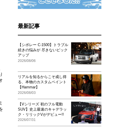
最新記事
【シボレー C-1500】トラブル
続きの悩みが 尽きないピック
アップ
2026/08/06
、
り
リアルを知るからこそ成し得
オ
る、本物のカスタムペイント
【Hammar】
2026/08/03
ミ
【Vシリーズ 初のフル電動
を
SUV】史上最速のキャデラッ
ク・リリックVがデビュー!!
2026/07/31