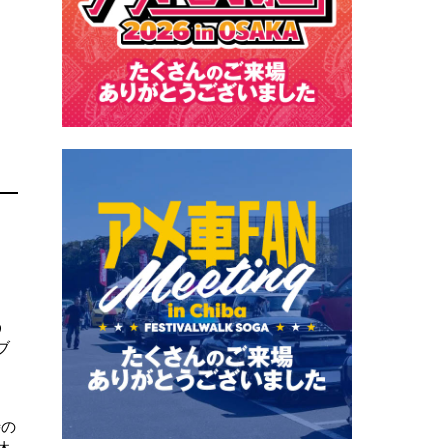
う
う
ブ
時の
休