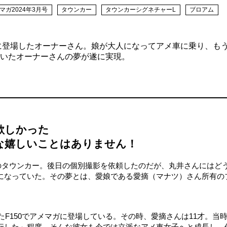
マガ2024年3月号
タウンカー
タウンカーシグネチャーL
ブロアム
ガに登場したオーナーさん。娘が大人になってアメ車に乗り、も
いたオーナーさんの夢が遂に実現。
欲しかった
な嬉しいことはありません！
さんのタウンカー。後日の個別撮影を依頼したのだが、丸井さんにはど
になっていた。その夢とは、愛娘である愛摘（マナツ）さん所有の
たF150でアメマガに登場している。その時、愛摘さんは11才。当
行した」程度。そんな彼女も今では立派なアメ車女子へと成長し、