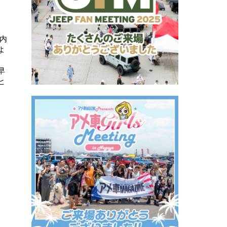
内
よ
早
ヒ