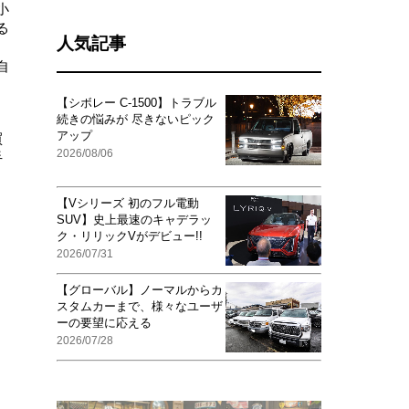
小
る
人気記事
自
【シボレー C-1500】トラブル
続きの悩みが 尽きないピック
アップ
買
2026/08/06
手
【Vシリーズ 初のフル電動
SUV】史上最速のキャデラッ
ク・リリックVがデビュー!!
2026/07/31
【グローバル】ノーマルからカ
スタムカーまで、様々なユーザ
ーの要望に応える
2026/07/28