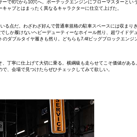
ーで8穴から10穴へ。ボーテックエンジンにフローマスターとい
ーキャブとはまったく異なるキャラクターに仕立て上げた。
ている点だ。わざわざ好んで普通車規格の駐車スペースには収まり
穴でしか履けないヘビーデューティーなホイール然り、超ワイドデ
トのダブルタイヤ履きも然り。どちらも7.4ℓビッグブロックエンジ
そ、丁寧に仕上げて大切に乗る。横綱級も走らせてこそ価値がある
ので、会場で見つけたらぜひチェックしてみて欲しい。