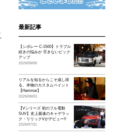
う
き
最新記事
ュ
ン
【シボレー C-1500】トラブル
続きの悩みが 尽きないピック
アップ
。
2026/08/06
リアルを知るからこそ成し得
る、本物のカスタムペイント
【Hammar】
2026/08/03
【Vシリーズ 初のフル電動
SUV】史上最速のキャデラッ
ク・リリックVがデビュー!!
2026/07/31