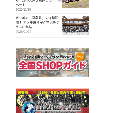
ら一定の人気を獲得したC1コル
ベット
2020/11/16
東北地方（福島県）では初開
催！ アメ車乗りがクマSUNテ
ラスに集結
2026/01/22