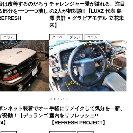
音は改善するのだろう
チャレンジャー愛が溢れる、注目
る部分を一つ一つ潰し
の2人が初対談!!【LUXZ 代表 島
EFRESH
澤 典詳 × グラビアモデル 立花未
】
来】
コラム
クーペ
ダッジ
コラム
2018/07/03
ボンネット装着でオー
手軽にリメイクして気分を一新、
が発動！【デュランゴ
室内をリフレッシュ!!
74】
【REFRESH PROJECT】