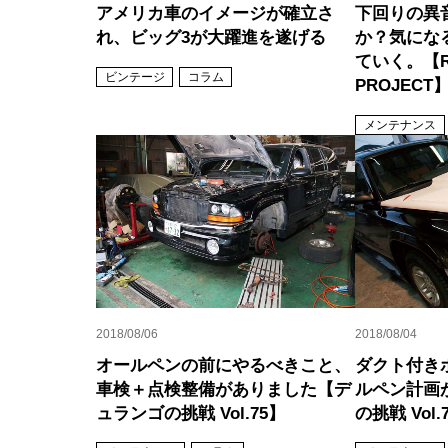
アメリカ車のイメージが確立さ
下回りの異
れ、ビッグ3が大躍進を遂げる
か？気にな
ていく。【R
ビンテージ
コラム
PROJECT
メンテナンス
2018/08/06
2018/08/04
オールペンの前にやるべきこと、
ダクト付き
車検＋点検整備がありました【デ
ルペン計画
ュランゴの挑戦 Vol.75】
の挑戦 Vol.