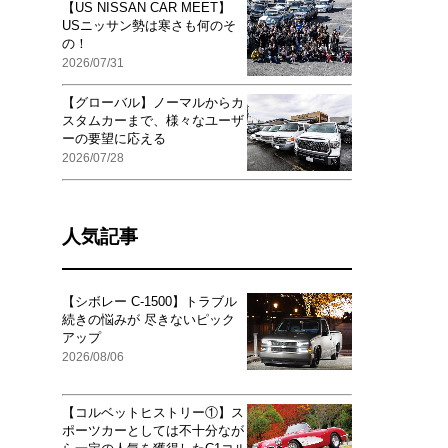
【US NISSAN CAR MEET】
USニッサン勢は寒さも何のそ
の！
2026/07/31
【グローバル】ノーマルからカ
スタムカーまで、様々なユーザ
ーの要望に応える
2026/07/28
人気記事
【シボレー C-1500】トラブル
続きの悩みが 尽きないピック
アップ
2026/08/06
【コルベットヒストリー①】ス
ポーツカーとしては不十分なが