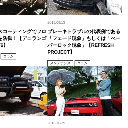
2019/09/13
スコーティングでフロ
ブレーキトラブルの代表例である
を防御！【デュランゴ
「フェード現象」もしくは「べー
76】
パーロック現象」【REFRESH
PROJECT】
コラム
メンテナンス
コラム
2018/10/25