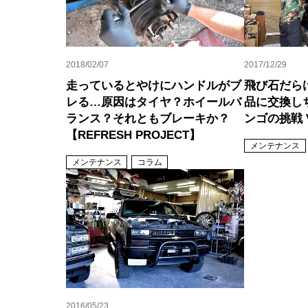
2018/02/07
2017/12/29
走っているとやけにハンドルがブ
飛び石だら
レる…原因はタイヤ？ホイールバ
品に交換し
ランス？それともブレーキか？
ンゴの挑戦 V
【REFRESH PROJECT】
メンテナンス
メンテナンス
コラム
2016/05/23