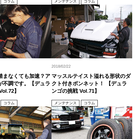
コラム
メンテナンス
コラム
2018/02/22
踏まなくても加速？ア
マッスルテイスト溢れる形状のダ
が不調です。【デュラ
クト付きボンネット！ 【デュラ
ol.72】
ンゴの挑戦 Vol.71】
コラム
メンテナンス
コラム